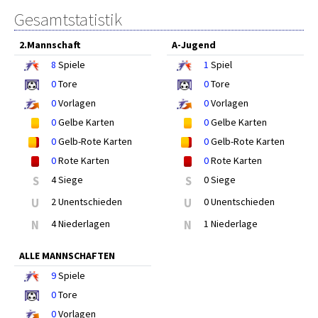
Gesamtstatistik
2.Mannschaft
A-Jugend
8
Spiele
1
Spiel
0
Tore
0
Tore
0
Vorlagen
0
Vorlagen
0
Gelbe Karten
0
Gelbe Karten
0
Gelb-Rote Karten
0
Gelb-Rote Karten
0
Rote Karten
0
Rote Karten
S
4 Siege
S
0 Siege
U
2 Unentschieden
U
0 Unentschieden
N
4 Niederlagen
N
1 Niederlage
ALLE MANNSCHAFTEN
9
Spiele
0
Tore
0
Vorlagen