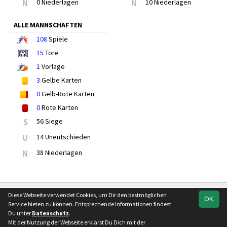
N
0 Niederlagen
N
10 Niederlagen
ALLE MANNSCHAFTEN
108
Spiele
15
Tore
1
Vorlage
3
Gelbe Karten
0
Gelb-Rote Karten
0
Rote Karten
S
56 Siege
U
14 Unentschieden
N
38 Niederlagen
soccero.de
Diese Webseite verwendet Cookies, um Dir den bestmöglichen
OK
© 2006 - 2026
Service bieten zu können. Entsprechende Informationen findest
Du unter
Datenschutz
.
Besucherstatistik
Kontakt
Impressum
Geburtstage
Mit der Nutzung der Webseite erklärst Du Dich mit der
Datenschutz