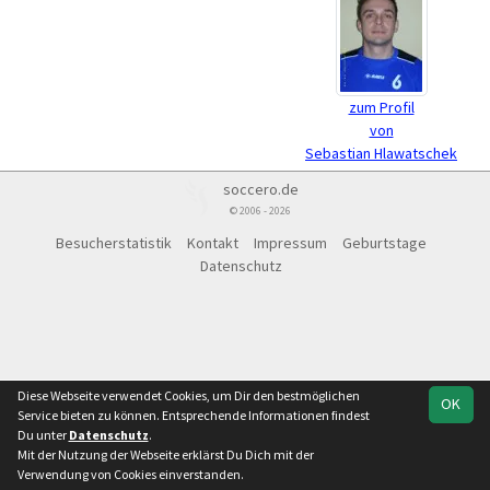
zum Profil
von
Sebastian Hlawatschek
soccero.de
© 2006 - 2026
Besucherstatistik
Kontakt
Impressum
Geburtstage
Datenschutz
Diese Webseite verwendet Cookies, um Dir den bestmöglichen
OK
Service bieten zu können. Entsprechende Informationen findest
Du unter
Datenschutz
.
Mit der Nutzung der Webseite erklärst Du Dich mit der
Verwendung von Cookies einverstanden.