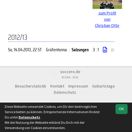
zum Profil
von
Christian Otto
2012/13
So, 14.04.2013
, 22.ST
Gräfentonna
:
Salzungen
3 : 1
(1)
soccero.de
© 2006 - 2026
Besucherstatistik
Kontakt
Impressum
Geburtstage
Datenschutz
Diese Webseite verwendet Cookies, um Dir den bestmöglichen
OK
Service bieten zu können. Entsprechende Informationen findest
Du unter
Datenschutz
.
Mit der Nutzung der Webseite erklärst Du Dich mit der
Verwendung von Cookies einverstanden.