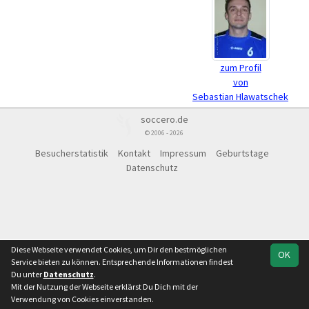
zum Profil
von
Sebastian Hlawatschek
soccero.de
© 2006 - 2026
Besucherstatistik
Kontakt
Impressum
Geburtstage
Datenschutz
Diese Webseite verwendet Cookies, um Dir den bestmöglichen
OK
Service bieten zu können. Entsprechende Informationen findest
Du unter
Datenschutz
.
Mit der Nutzung der Webseite erklärst Du Dich mit der
Verwendung von Cookies einverstanden.