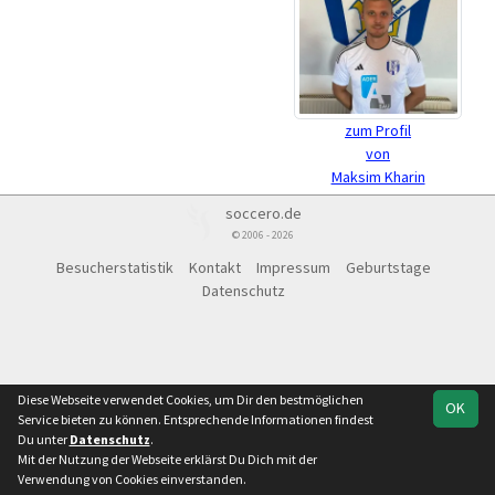
zum Profil
von
Maksim Kharin
soccero.de
© 2006 - 2026
Besucherstatistik
Kontakt
Impressum
Geburtstage
Datenschutz
Diese Webseite verwendet Cookies, um Dir den bestmöglichen
OK
Service bieten zu können. Entsprechende Informationen findest
Du unter
Datenschutz
.
Mit der Nutzung der Webseite erklärst Du Dich mit der
Verwendung von Cookies einverstanden.