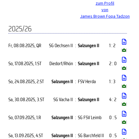
zum Profil
von
James Brown Fopa Tadzon
2025/26
Fr, 08.08.2025
, QR
SG Oechsen II
:
Salzungen II
1 : 2
(
)
So, 17.08.2025
, 1.ST
Diedorf/Rhön
:
Salzungen II
2 : 0
(
)
So, 24.08.2025
, 2.ST
Salzungen II
:
FSV Herda
1 : 3
(
)
Sa, 30.08.2025
, 3.ST
SG Vacha II
:
Salzungen II
4 : 2
(
)
So, 07.09.2025
, 1.R
Salzungen II
:
SG FSV Leimb
0 : 5
(
)
Sa, 13.09.2025
, 4.ST
Salzungen II
:
SG Barchfeld II
0 : 5