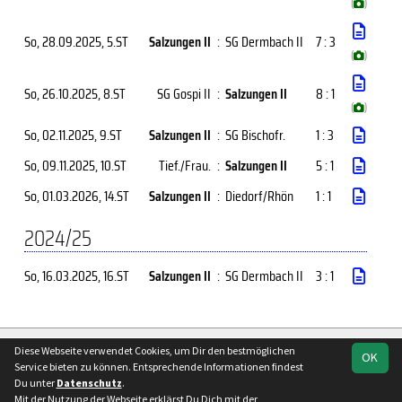
(
)
So, 28.09.2025
, 5.ST
Salzungen II
:
SG Dermbach II
7 : 3
(
)
So, 26.10.2025
, 8.ST
SG Gospi II
:
Salzungen II
8 : 1
(
)
So, 02.11.2025
, 9.ST
Salzungen II
:
SG Bischofr.
1 : 3
So, 09.11.2025
, 10.ST
Tief./Frau.
:
Salzungen II
5 : 1
So, 01.03.2026
, 14.ST
Salzungen II
:
Diedorf/Rhön
1 : 1
2024/25
So, 16.03.2025
, 16.ST
Salzungen II
:
SG Dermbach II
3 : 1
soccero.de
Diese Webseite verwendet Cookies, um Dir den bestmöglichen
OK
© 2006 - 2026
Service bieten zu können. Entsprechende Informationen findest
Du unter
Datenschutz
.
Besucherstatistik
Kontakt
Impressum
Geburtstage
Mit der Nutzung der Webseite erklärst Du Dich mit der