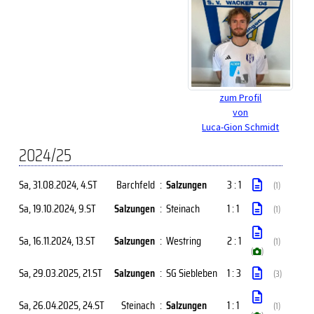
zum Profil
von
Luca-Gion Schmidt
2024/25
Sa, 31.08.2024
, 4.ST
Barchfeld
:
Salzungen
3 : 1
(1)
Sa, 19.10.2024
, 9.ST
Salzungen
:
Steinach
1 : 1
(1)
Sa, 16.11.2024
, 13.ST
Salzungen
:
Westring
2 : 1
(1)
(
)
Sa, 29.03.2025
, 21.ST
Salzungen
:
SG Siebleben
1 : 3
(3)
Sa, 26.04.2025
, 24.ST
Steinach
:
Salzungen
1 : 1
(1)