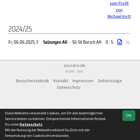
zum Profil
von
Michael Kott
2024/25
Fr, 06.06.2025
, F
Salzungen AH
:
SG SV Borsch AH
0 : 5
(1)
soccero.de
© 2006 - 2026
Besucherstatistik
Kontakt
Impressum
Geburtstage
Datenschutz
Diese Webseite verwendet Cookies, um Dir den bestmöglichen
OK
Service bieten zu können. Entsprechende Informationen findest
Du unter
Datenschutz
.
Mit der Nutzung der Webseite erklärst Du Dich mit der
Verwendung von Cookies einverstanden.