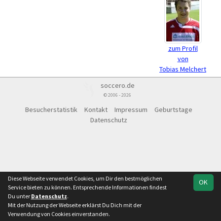
zum Profil
von
Tobias Melchert
soccero.de
© 2006 - 2026
Besucherstatistik
Kontakt
Impressum
Geburtstage
Datenschutz
Diese Webseite verwendet Cookies, um Dir den bestmöglichen
OK
Service bieten zu können. Entsprechende Informationen findest
Du unter
Datenschutz
.
Mit der Nutzung der Webseite erklärst Du Dich mit der
Verwendung von Cookies einverstanden.