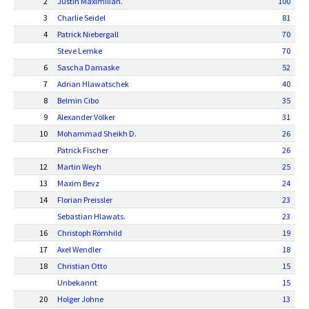
2
Justin Maximilian.
100
3
Charlie Seidel
81
4
Patrick Niebergall
70
Steve Lemke
70
6
Sascha Damaske
52
7
Adrian Hlawatschek
40
8
Belmin Cibo
35
9
Alexander Völker
31
10
Mohammad Sheikh D.
26
Patrick Fischer
26
12
Martin Weyh
25
13
Maxim Bevz
24
14
Florian Preissler
23
Sebastian Hlawats.
23
16
Christoph Römhild
19
17
Axel Wendler
18
18
Christian Otto
15
Unbekannt
15
20
Holger Johne
13