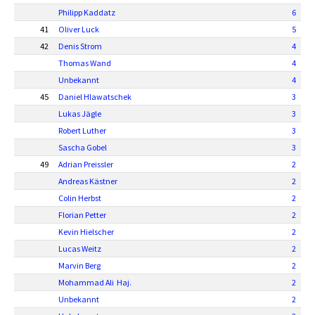
Philipp Kaddatz
6
41
Oliver Luck
5
42
Denis Strom
4
Thomas Wand
4
Unbekannt
4
45
Daniel Hlawatschek
3
Lukas Jägle
3
Robert Luther
3
Sascha Gobel
3
49
Adrian Preissler
2
Andreas Kästner
2
Colin Herbst
2
Florian Petter
2
Kevin Hielscher
2
Lucas Weitz
2
Marvin Berg
2
Mohammad Ali Haj.
2
Unbekannt
2