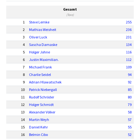
Gesamt
(Tore)
1
Steve Lemke
255
2
Mathias Weisheit
236
3
Oliver Luck
231
4
Sascha Damaske
134
5
Holger Johne
116
6
Justin Maximilian.
112
7
Michael Frank
109
8
Charlie Seidel
94
9
Adrian Hlawatschek
92
10
Patrick Niebergall
85
11
Rudolf Schröder
80
12
Holger Schmidt
79
13
Alexander Völker
58
14
Martin Weyh
57
15
Daniel Kehr
55
16
Belmin Cibo
52