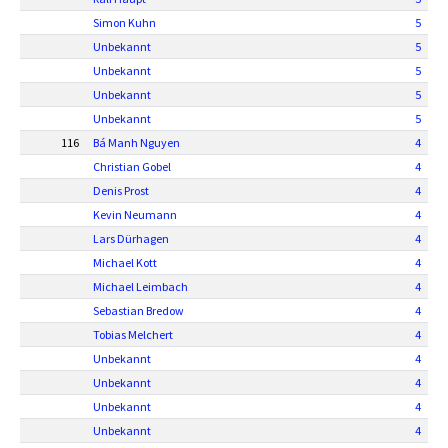
Simon Kuhn
5
Unbekannt
5
Unbekannt
5
Unbekannt
5
Unbekannt
5
116
Bá Manh Nguyen
4
Christian Gobel
4
Denis Prost
4
Kevin Neumann
4
Lars Dürhagen
4
Michael Kott
4
Michael Leimbach
4
Sebastian Bredow
4
Tobias Melchert
4
Unbekannt
4
Unbekannt
4
Unbekannt
4
Unbekannt
4