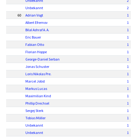
Unbekannt
2
Unbekannt
2
60
Adrian Vogt
1
Albert Efremov
1
Bilal Ashraf A. A.
1
Eric Bauer
1
Fabian Otto
1
Florian Hoppe
1
George-Daniel Serban
1
Jonas Schuster
1
Loris Nikolas Pre.
1
Marcel Jobst
1
Markus Lucas
1
Maximilian Kind
1
Phillip Drechsel
1
Sergej Sterk
1
Tobias Möller
1
Unbekannt
1
Unbekannt
1