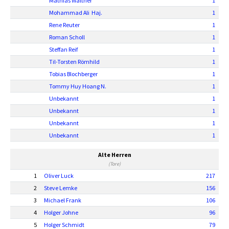
Mathias Walther
1
Mohammad Ali Haj.
1
Rene Reuter
1
Roman Scholl
1
Steffan Reif
1
Til-Torsten Römhild
1
Tobias Blochberger
1
Tommy Huy Hoang N.
1
Unbekannt
1
Unbekannt
1
Unbekannt
1
Unbekannt
1
Alte Herren
(Tore)
1
Oliver Luck
217
2
Steve Lemke
156
3
Michael Frank
106
4
Holger Johne
96
5
Holger Schmidt
79