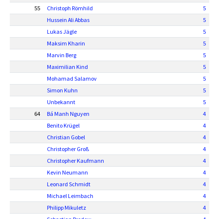
55
Christoph Römhild
5
Hussein Ali Abbas
5
Lukas Jägle
5
Maksim Kharin
5
Marvin Berg
5
Maximilian Kind
5
Mohamad Salamov
5
Simon Kuhn
5
Unbekannt
5
64
Bá Manh Nguyen
4
Benito Krügel
4
Christian Gobel
4
Christopher Groß
4
Christopher Kaufmann
4
Kevin Neumann
4
Leonard Schmidt
4
Michael Leimbach
4
Philipp Mikuletz
4