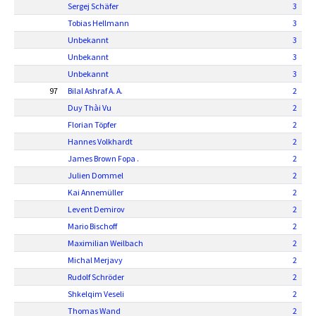
Sergej Schäfer
3
Tobias Hellmann
3
Unbekannt
3
Unbekannt
3
Unbekannt
3
97
Bilal Ashraf A. A.
2
Duy Thài Vu
2
Florian Töpfer
2
Hannes Volkhardt
2
James Brown Fopa .
2
Julien Dommel
2
Kai Annemüller
2
Levent Demirov
2
Mario Bischoff
2
Maximilian Weilbach
2
Michal Merjavy
2
Rudolf Schröder
2
Shkelqim Veseli
2
Thomas Wand
2