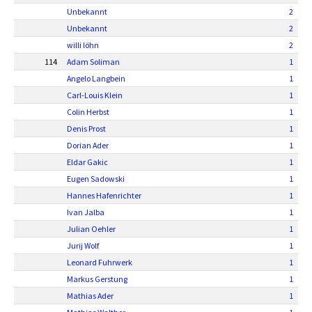
Unbekannt
2
Unbekannt
2
willi löhn
2
114
Adam Soliman
1
Angelo Langbein
1
Carl-Louis Klein
1
Colin Herbst
1
Denis Prost
1
Dorian Ader
1
Eldar Gakic
1
Eugen Sadowski
1
Hannes Hafenrichter
1
Ivan Jalba
1
Julian Oehler
1
Jurij Wolf
1
Leonard Fuhrwerk
1
Markus Gerstung
1
Mathias Ader
1