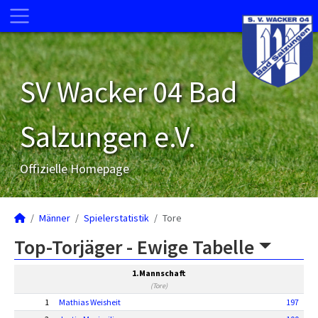
SV Wacker 04 Bad
Salzungen e.V.
Offizielle Homepage
Männer
Spielerstatistik
Tore
Top-Torjäger -
Ewige Tabelle
1.Mannschaft
(Tore)
1
Mathias Weisheit
197