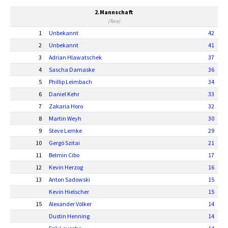
2.Mannschaft
(Tore)
1
Unbekannt
42
2
Unbekannt
41
3
Adrian Hlawatschek
37
4
Sascha Damaske
36
5
Phillip Leimbach
34
6
Daniel Kehr
33
7
Zakaria Horo
32
8
Martin Weyh
30
9
Steve Lemke
29
10
Gergö Szitai
21
11
Belmin Cibo
17
12
Kevin Herzog
16
13
Anton Sadowski
15
Kevin Hielscher
15
15
Alexander Völker
14
Dustin Henning
14