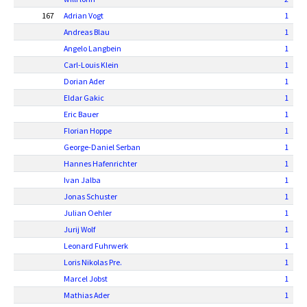
167
Adrian Vogt
1
Andreas Blau
1
Angelo Langbein
1
Carl-Louis Klein
1
Dorian Ader
1
Eldar Gakic
1
Eric Bauer
1
Florian Hoppe
1
George-Daniel Serban
1
Hannes Hafenrichter
1
Ivan Jalba
1
Jonas Schuster
1
Julian Oehler
1
Jurij Wolf
1
Leonard Fuhrwerk
1
Loris Nikolas Pre.
1
Marcel Jobst
1
Mathias Ader
1