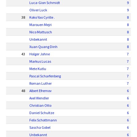
Luca-Gion Schmidt
9
Oliver Luck
9
38
Koko Yao Cyrille .
8
Marouen Mejri
8
Nico Mattusch
8
Unbekannt
8
Xuan Quang Dinh
8
43
Holger Johne
7
Markus Lucas
7
Mete Kutlu
7
Pascal Scharfenberg
7
Roman Luther
7
48
Albert Efremov
6
Axel Wendler
6
Christian Otto
6
Daniel Schultze
6
Felix Schottmann
6
Sascha Gobel
6
Unbekannt
6