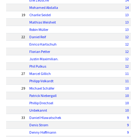
Erik Leusche
14
Mohamed Abdalla
14
19
Charlie Seidel
13
Mathias Weisheit
13
Robin Müller
13
22
Daniel Reif
12
Enrico Hartschuh
12
Florian Petter
12
Justin Maximilian.
12
Phil Pulkus
12
27
Marcel Gillich
11
Philipp Volkardt
11
29
Michael Schäfer
10
Patrick Niebergall
10
Phillip Drechsel
10
Unbekannt
10
33
Daniel Hlawatschek
9
Denis Strom
9
Denny Hoffmann
9