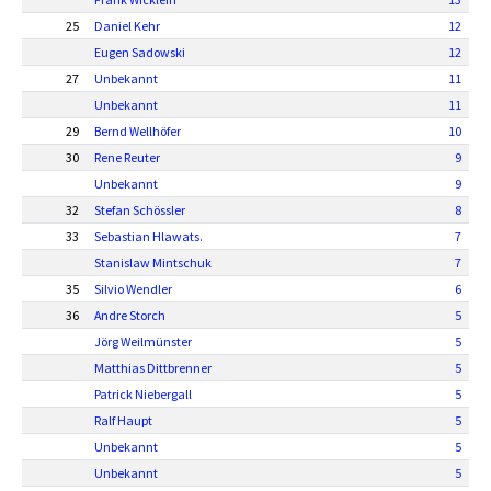
25
Daniel Kehr
12
Eugen Sadowski
12
27
Unbekannt
11
Unbekannt
11
29
Bernd Wellhöfer
10
30
Rene Reuter
9
Unbekannt
9
32
Stefan Schössler
8
33
Sebastian Hlawats.
7
Stanislaw Mintschuk
7
35
Silvio Wendler
6
36
Andre Storch
5
Jörg Weilmünster
5
Matthias Dittbrenner
5
Patrick Niebergall
5
Ralf Haupt
5
Unbekannt
5
Unbekannt
5