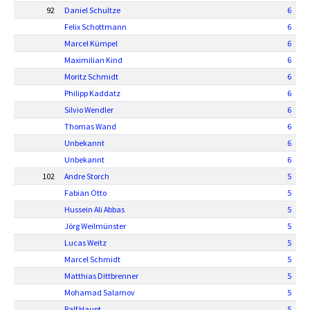
92
Daniel Schultze
6
Felix Schottmann
6
Marcel Kümpel
6
Maximilian Kind
6
Moritz Schmidt
6
Philipp Kaddatz
6
Silvio Wendler
6
Thomas Wand
6
Unbekannt
6
Unbekannt
6
102
Andre Storch
5
Fabian Otto
5
Hussein Ali Abbas
5
Jörg Weilmünster
5
Lucas Weitz
5
Marcel Schmidt
5
Matthias Dittbrenner
5
Mohamad Salamov
5
Ralf Haupt
5