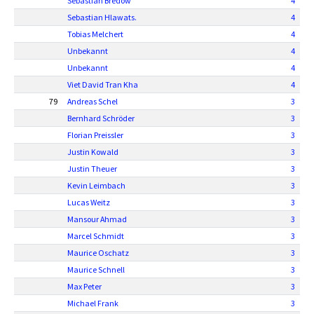
Sebastian Bredow
4
Sebastian Hlawats.
4
Tobias Melchert
4
Unbekannt
4
Unbekannt
4
Viet David Tran Kha
4
79
Andreas Schel
3
Bernhard Schröder
3
Florian Preissler
3
Justin Kowald
3
Justin Theuer
3
Kevin Leimbach
3
Lucas Weitz
3
Mansour Ahmad
3
Marcel Schmidt
3
Maurice Oschatz
3
Maurice Schnell
3
Max Peter
3
Michael Frank
3