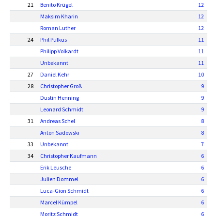
21
Benito Krügel
12
Maksim Kharin
12
Roman Luther
12
24
Phil Pulkus
11
Philipp Volkardt
11
Unbekannt
11
27
Daniel Kehr
10
28
Christopher Groß
9
Dustin Henning
9
Leonard Schmidt
9
31
Andreas Schel
8
Anton Sadowski
8
33
Unbekannt
7
34
Christopher Kaufmann
6
Erik Leusche
6
Julien Dommel
6
Luca-Gion Schmidt
6
Marcel Kümpel
6
Moritz Schmidt
6