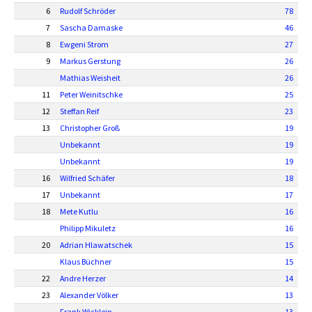
6
Rudolf Schröder
78
7
Sascha Damaske
46
8
Ewgeni Strom
27
9
Markus Gerstung
26
Mathias Weisheit
26
11
Peter Weinitschke
25
12
Steffan Reif
23
13
Christopher Groß
19
Unbekannt
19
Unbekannt
19
16
Wilfried Schäfer
18
17
Unbekannt
17
18
Mete Kutlu
16
Philipp Mikuletz
16
20
Adrian Hlawatschek
15
Klaus Büchner
15
22
Andre Herzer
14
23
Alexander Völker
13
Frank Wicklein
13