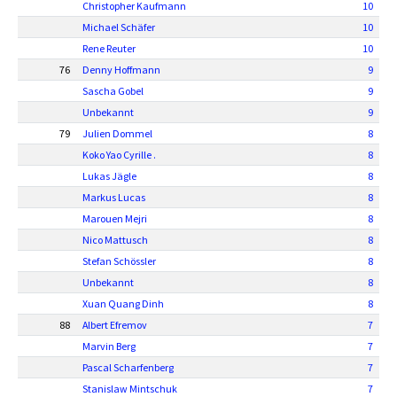
Christopher Kaufmann
10
Michael Schäfer
10
Rene Reuter
10
76
Denny Hoffmann
9
Sascha Gobel
9
Unbekannt
9
79
Julien Dommel
8
Koko Yao Cyrille .
8
Lukas Jägle
8
Markus Lucas
8
Marouen Mejri
8
Nico Mattusch
8
Stefan Schössler
8
Unbekannt
8
Xuan Quang Dinh
8
88
Albert Efremov
7
Marvin Berg
7
Pascal Scharfenberg
7
Stanislaw Mintschuk
7