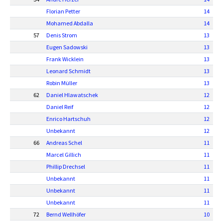
Florian Petter
14
Mohamed Abdalla
14
57
Denis Strom
13
Eugen Sadowski
13
Frank Wicklein
13
Leonard Schmidt
13
Robin Müller
13
62
Daniel Hlawatschek
12
Daniel Reif
12
Enrico Hartschuh
12
Unbekannt
12
66
Andreas Schel
11
Marcel Gillich
11
Phillip Drechsel
11
Unbekannt
11
Unbekannt
11
Unbekannt
11
72
Bernd Wellhöfer
10