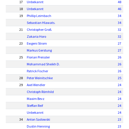
17
Unbekannt
48
18
Unbekannt
46
19
Phillip Leimbach
34
Sebastian Hlawats.
34
21
Christopher Groß
32
Zakaria Horo
32
23
Ewgeni Strom
27
Markus Gerstung
27
25
Florian Preissler
26
Mohammad Sheikh D.
26
Patrick Fischer
26
28
Peter Weinitschke
25
29
Axel Wendler
24
Christoph Römhild
24
Maxim Bevz
24
Steffan Reif
24
Unbekannt
24
34
Anton Sadowski
23
Dustin Henning
23