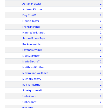
Adrian Preissler
2
Andreas Kästner
2
Duy Thài Vu
2
Florian Töpfer
2
Frank Morgner
2
Hannes Volkhardt
2
James Brown Fopa .
2
Kai Annemüller
2
Levent Demirov
2
Marcus Müser
2
Mario Bischoff
2
Matthias Günther
2
Maximilian Weilbach
2
Michal Merjavy
2
Ralf Tüngerthal
2
Shkelqim Veseli
2
Unbekannt
2
Unbekannt
2
willi löhn
2