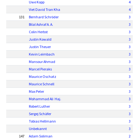
Uwe Kopp
4
Viet David Tran Kha
4
131
Bernhard Schröder
3
Bilal Ashraf A. A.
3
Colin Herbst
3
Justin Kowald
3
Justin Theuer
3
Kevin Leimbach
3
Mansour Ahmad
3
Marcel Pieraks
3
Maurice Oschatz
3
Maurice Schnell
3
Max Peter
3
Mohammad Ali Haj.
3
Robert Luther
3
Sergej Schäfer
3
Tobias Hellmann
3
Unbekannt
3
147
Adam Soliman
2