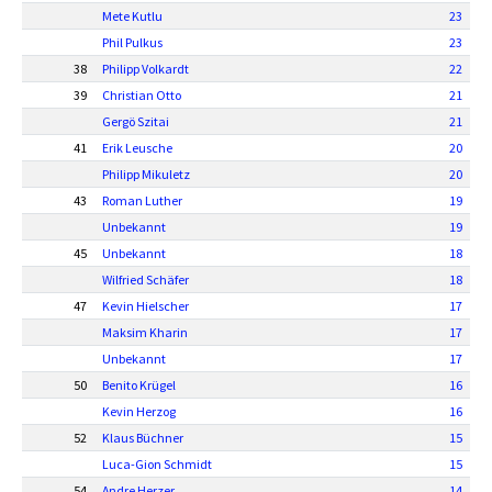
Mete Kutlu
23
Phil Pulkus
23
38
Philipp Volkardt
22
39
Christian Otto
21
Gergö Szitai
21
41
Erik Leusche
20
Philipp Mikuletz
20
43
Roman Luther
19
Unbekannt
19
45
Unbekannt
18
Wilfried Schäfer
18
47
Kevin Hielscher
17
Maksim Kharin
17
Unbekannt
17
50
Benito Krügel
16
Kevin Herzog
16
52
Klaus Büchner
15
Luca-Gion Schmidt
15
54
Andre Herzer
14