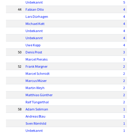
Unbekannt
5
44
Fabian Otto
4
Lars Dürhagen
4
Michael Kott
4
Unbekannt
4
Unbekannt
4
Uwe Kopp
4
50
Denis Prost
3
Marcel Pieraks
3
52
Frank Morgner
2
Marcel Schmidt
2
Marcus Müser
2
Martin Weyh
2
Matthias Günther
2
Ralf Tüngerthal
2
58
Adam Soliman
1
Andreas Blau
1
Sven Römhild
1
Unbekannt
1