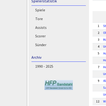
Spielerstatistik
Spiele
Tore
1
S
Assists
2
Ol
Scorer
3
M
Sünder
4
U
5
A
Archiv
H
1990 - 2025
7
H
U
9
A
S
U
12
Wi