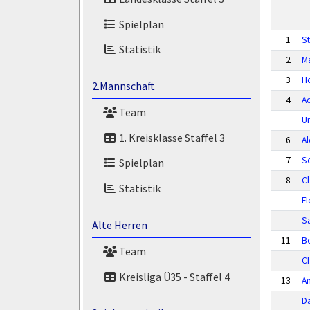
Spielplan
1
S
Statistik
2
M
3
H
2.Mannschaft
4
A
Team
U
1. Kreisklasse Staffel 3
6
A
7
Se
Spielplan
8
C
Statistik
Fl
S
Alte Herren
11
Be
Team
C
Kreisliga Ü35 - Staffel 4
13
A
Da