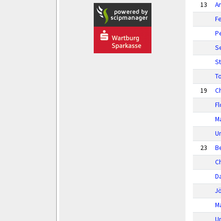
13
A
F
P
Se
St
To
19
C
Fl
Ma
U
23
Be
C
Da
J
M
U