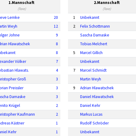
1.Mannschaft
2.Mannschaft
(Tore)
(Tore)
teve Lemke
20
1
Unbekannt
artin Weyh
12
2
Felix Schottmann
olger Johne
9
Sascha Damaske
drian Hlawatschek
8
Tobias Melchert
nbekannt
8
5
Marcel Gillich
lexander Völker
7
Unbekannt
bastian Hlawats.
4
7
Marcel Schmidt
hristopher Groß
3
Martin Weyh
orian Preissler
3
9
Adrian Hlawatschek
ascha Damaske
3
Daniel Hlawatschek
nito Krügel
2
Daniel Kehr
hristopher Kaufmann
2
Markus Lucas
ndreas Kästner
1
Rudolf Schröder
niel Kehr
1
Unbekannt