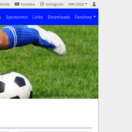
ebook
Youtube
Instagram
WM 2026
s
Sponsoren
Links
Downloads
Fanshop