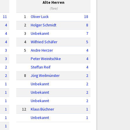
Alte Herren
(Tore)
11
1
Oliver Luck
18
4
2
Holger Schmidt
8
4
3
Unbekannt
7
4
4
Wilfried Schäfer
5
3
5
Andre Herzer
4
3
Peter Weinitschke
4
2
Steffan Reif
4
2
8
Jörg Weilmünster
2
1
Unbekannt
2
1
Unbekannt
2
1
Unbekannt
2
1
12
Klaus Büchner
1
1
Unbekannt
1
1