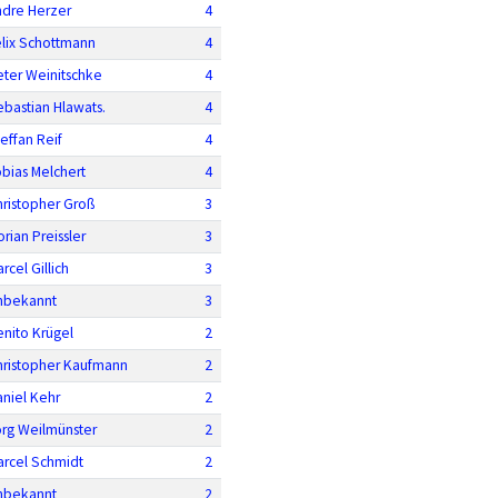
ndre Herzer
4
elix Schottmann
4
eter Weinitschke
4
bastian Hlawats.
4
effan Reif
4
bias Melchert
4
hristopher Groß
3
orian Preissler
3
rcel Gillich
3
nbekannt
3
nito Krügel
2
hristopher Kaufmann
2
niel Kehr
2
örg Weilmünster
2
arcel Schmidt
2
nbekannt
2