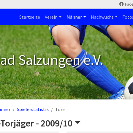
Fac
Startseite
Verein
Männer
Nachwuchs
Foto
ad Salzungen e.V.
änner
Spielerstatistik
Tore
Torjäger -
2009/10