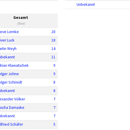
Unbekannt
Gesamt
(Tore)
teve Lemke
20
iver Luck
18
artin Weyh
14
nbekannt
11
drian Hlawatschek
9
olger Johne
9
olger Schmidt
8
nbekannt
8
lexander Völker
7
ascha Damaske
7
nbekannt
7
lfried Schäfer
5