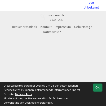
von
Unbekannt
soccero.de
© 2006 - 2026
Besucherstatistik
Kontakt
Impressum
Geburtstage
Datenschutz
Diese Webseite verwendet Cookies, um Dir den bestmöglichen
OK
Service bieten zu können. Entsprechende Informationen findest
Du unter
Datenschutz
.
Mit der Nutzung der Webseite erklärst Du Dich mit der
Verwendung von Cookies einverstanden.