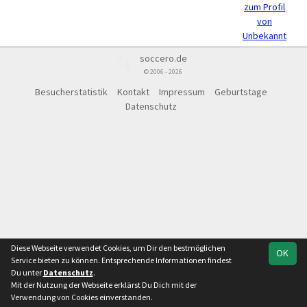
zum Profil
von
Unbekannt
soccero.de
© 2006 - 2026
Besucherstatistik
Kontakt
Impressum
Geburtstage
Datenschutz
Diese Webseite verwendet Cookies, um Dir den bestmöglichen
OK
Service bieten zu können. Entsprechende Informationen findest
Du unter
Datenschutz
.
Mit der Nutzung der Webseite erklärst Du Dich mit der
Verwendung von Cookies einverstanden.