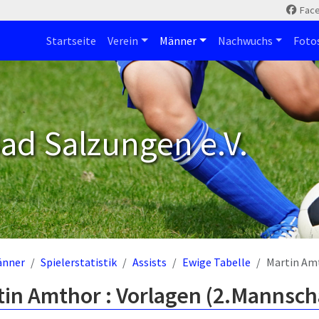
Fac
Startseite
Verein
Männer
Nachwuchs
Foto
ad Salzungen e.V.
änner
Spielerstatistik
Assists
Ewige Tabelle
Martin Am
in Amthor : Vorlagen (2.Mannsch