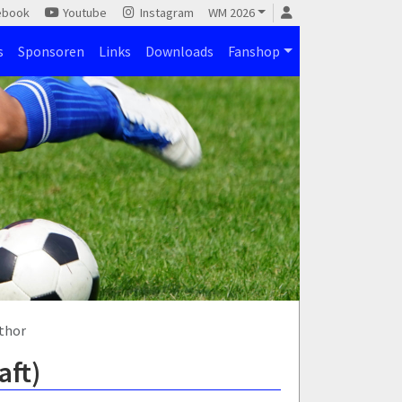
ebook
Youtube
Instagram
WM 2026
s
Sponsoren
Links
Downloads
Fanshop
thor
aft)