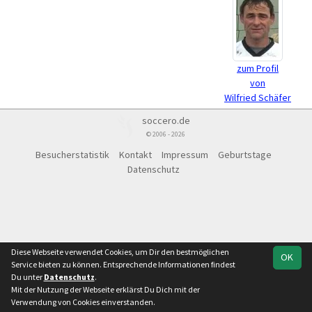
zum Profil
von
Wilfried Schäfer
soccero.de
© 2006 - 2026
Besucherstatistik
Kontakt
Impressum
Geburtstage
Datenschutz
Diese Webseite verwendet Cookies, um Dir den bestmöglichen
OK
Service bieten zu können. Entsprechende Informationen findest
Du unter
Datenschutz
.
Mit der Nutzung der Webseite erklärst Du Dich mit der
Verwendung von Cookies einverstanden.