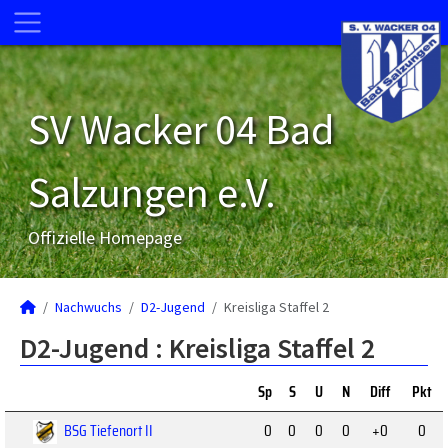
SV Wacker 04 Bad
Salzungen e.V.
Offizielle Homepage
Nachwuchs
D2-Jugend
Kreisliga Staffel 2
D2-Jugend :
Kreisliga Staffel 2
Sp
S
U
N
Diff
Pkt
BSG Tiefenort II
0
0
0
0
+0
0