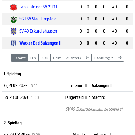
Langenfelder SV 1919 II
0
0
0
0
+0
0
SG FSV Stadtlengsfeld
0
0
0
0
+0
0
SV 49 Eckardtshausen
0
0
0
0
+0
0
Wacker Bad Salzungen II
0
0
0
0
+0
0
Gesamt
Hin
Rück
Heim
Auswärts
1. Spieltag
1. Spieltag
Fr, 21.08.2026
Tiefenort II
:
Salzungen II
18:30
So, 23.08.2026
Langenfeld II
:
Stadtlfd.
11:00
SV 49 Eckardtshausen ist spielfrei
2. Spieltag
Sa, 29.08.2026
Stadtlfd.
:
Tiefenort II
10:00