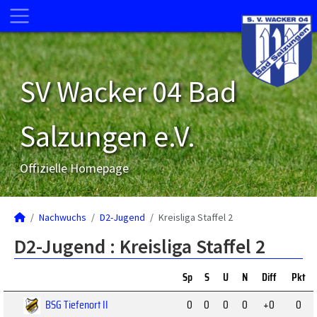
SV Wacker 04 Bad
Salzungen e.V.
Offizielle Homepage
Nachwuchs
D2-Jugend
Kreisliga Staffel 2
D2-Jugend :
Kreisliga Staffel 2
Sp
S
U
N
Diff
Pkt
BSG Tiefenort II
0
0
0
0
+0
0