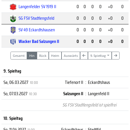
Langenfelder SV 1919 II
0
0
0
0
+0
0
SG FSV Stadtlengsfeld
0
0
0
0
+0
0
SV 49 Eckardtshausen
0
0
0
0
+0
0
Wacker Bad Salzungen II
0
0
0
0
+0
0
Gesamt
Hin
Rück
Heim
Auswärts
9. Spieltag
9. Spieltag
Sa, 06.03.2027
Tiefenort II
:
Eckardtshaus
10:00
So, 07.03.2027
Salzungen II
:
Langenfeld II
10:30
SG FSV Stadtlengsfeld ist spielfrei
10. Spieltag
So, 11.04.2027
Eckardtshaus
:
Stadtlfd.
11:00