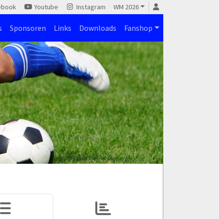
ebook
Youtube
Instagram
WM 2026
s
Sponsoren
Links
Downloads
Fanshop