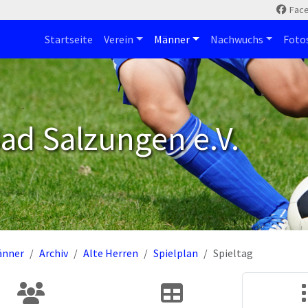
Fac
Startseite
Verein
Männer
Nachwuchs
Foto
ad Salzungen e.V.
änner
Archiv
Alte Herren
Spielplan
Spieltag