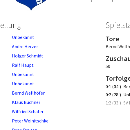
tellung
Spielsta
Unbekannt
Tore
Andre Herzer
Bernd Wellh
Holger Schmidt
Zuscha
Ralf Haupt
50
Unbekannt
Torfolg
Unbekannt
0:1 (04')
Ber
Bernd Wellhöfer
0:2 (28')
Un
Klaus Büchner
1:2 (33')
SV 
Wilfried Schäfer
Peter Weinitschke
Rene Reuter