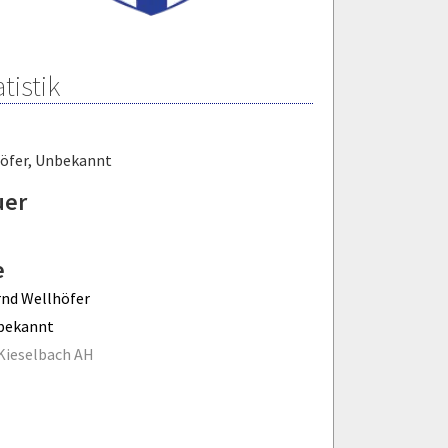
tistik
öfer
,
Unbekannt
uer
e
nd Wellhöfer
bekannt
Kieselbach AH