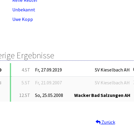
Unbekannt
Uwe Kopp
erige Ergebnisse
0
4.ST
Fr, 27.09.2019
SV Kieselbach AH
8
5.ST
Fr, 21.09.2007
SV Kieselbach AH
12.ST
So, 25.05.2008
Wacker Bad Salzungen AH
Zurück