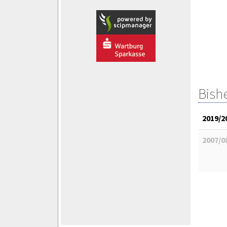
Bish
2019/2
2007/0