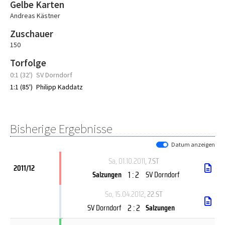
Gelbe Karten
Andreas Kästner
Zuschauer
150
Torfolge
0:1 (32')
SV Dorndorf
1:1 (85')
Philipp Kaddatz
Bisherige Ergebnisse
Datum anzeigen
Sa, 01.10.2011
, 7.ST
2011/12
1 : 2
Salzungen
SV Dorndorf
So, 15.04.2012
, 22.ST
2 : 2
SV Dorndorf
Salzungen