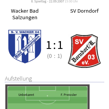
8. Spieltag - 22.09.2007
15:00 Uhr
Wacker Bad
SV Dorndorf
Salzungen
1
:
1
(0
:
1)
Aufstellung
Unbekannt
F. Preissler