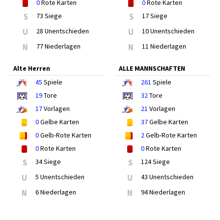
0
Rote Karten
0
Rote Karten
S
73 Siege
S
17 Siege
U
28 Unentschieden
U
10 Unentschieden
N
77 Niederlagen
N
11 Niederlagen
Alte Herren
ALLE MANNSCHAFTEN
45
Spiele
261
Spiele
19
Tore
32
Tore
17
Vorlagen
21
Vorlagen
0
Gelbe Karten
37
Gelbe Karten
0
Gelb-Rote Karten
2
Gelb-Rote Karten
0
Rote Karten
0
Rote Karten
S
34 Siege
S
124 Siege
U
5 Unentschieden
U
43 Unentschieden
N
6 Niederlagen
N
94 Niederlagen