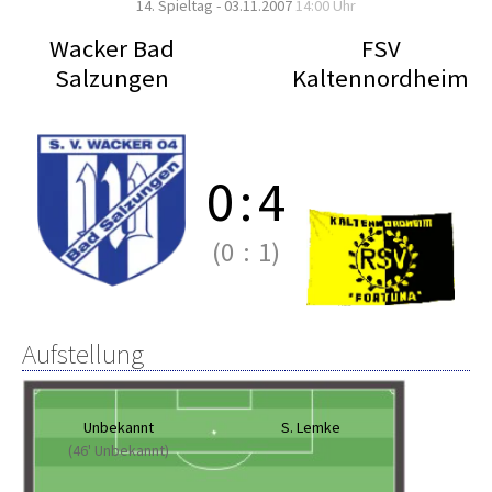
14. Spieltag - 03.11.2007
14:00 Uhr
Wacker Bad
FSV
Salzungen
Kaltennordheim
0
:
4
(0
:
1)
Aufstellung
Unbekannt
S. Lemke
(46' Unbekannt)