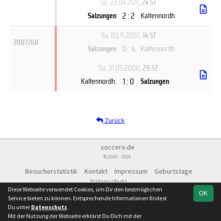
Sa, 23.04.2011
, 24.ST
2 : 2
Salzungen
Kaltennordh.
Sa, 03.11.2007
, 14.ST
2007/08
0 : 4
Salzungen
Kaltennordh.
Sa, 31.05.2008
, 29.ST
1 : 0
Kaltennordh.
Salzungen
Zurück
soccero.de
© 2006 - 2026
Besucherstatistik
Kontakt
Impressum
Geburtstage
Datenschutz
Diese Webseite verwendet Cookies, um Dir den bestmöglichen
OK
Service bieten zu können. Entsprechende Informationen findest
Du unter
Datenschutz
.
Mit der Nutzung der Webseite erklärst Du Dich mit der