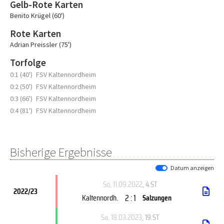
Gelb-Rote Karten
Benito Krügel (60')
Rote Karten
Adrian Preissler (75')
Torfolge
0:1 (40')
FSV Kaltennordheim
0:2 (50')
FSV Kaltennordheim
0:3 (66')
FSV Kaltennordheim
0:4 (81')
FSV Kaltennordheim
Bisherige Ergebnisse
Datum anzeigen
So, 11.09.2022
, 4.ST
2022/23
2 : 1
Kaltennordh.
Salzungen
Sa, 18.03.2023
, 19.ST