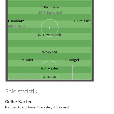
C. Kaufmann
(50' S. Damaske)
P. Kaddatz
F. Preissler
(46' C. Groß)
S. Hlawatschek
A. Kästner
M. Ader
B. Krügel
A. Preissler
S. Bauss
Spielstatistik
Gelbe Karten
Mathias Ader
,
Florian Preissler
,
Unbekannt