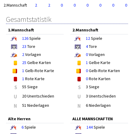
2.Mannschaft
2
2
0
0
0
0
0
0
Gesamtstatistik
1.Mannschaft
2.Mannschaft
126
Spiele
12
Spiele
23
Tore
4
Tore
2
Vorlagen
0
Vorlagen
25
Gelbe Karten
1
Gelbe Karte
1
Gelb-Rote Karte
0
Gelb-Rote Karten
1
Rote Karte
0
Rote Karten
S
55 Siege
S
3 Siege
U
20 Unentschieden
U
3 Unentschieden
N
51 Niederlagen
N
6 Niederlagen
Alte Herren
ALLE MANNSCHAFTEN
6
Spiele
144
Spiele