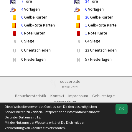
7
Tore
34
Tore
4
Vorlagen
6
Vorlagen
0
Gelbe Karten
26
Gelbe Karten
0
Gelb-Rote Karten
1
Gelb-Rote Karte
0
Rote Karten
1
Rote Karte
S
6 Siege
S
64 Siege
U
0 Unentschieden
U
23 Unentschieden
N
0 Niederlagen
N
57 Niederlagen
soccero.de
© 2006 - 2026
Besucherstatistik
Kontakt
Impressum
Geburtstage
Datenschutz
Diese Webseite verwendet Cookies, um Dir den bestmöglichen
OK
Service bieten zu können. Entsprechende Informationen findest
Du unter
Datenschutz
.
Mit der Nutzung der Webseite erklärst Du Dich mit der
Team
Bezirk
Spielplan
Statistik
Verwendung von Cookies einverstanden.