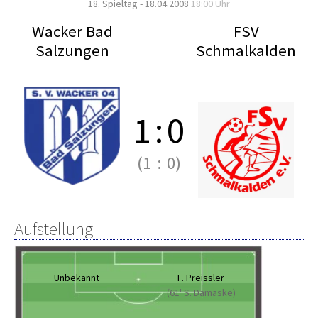
18. Spieltag - 18.04.2008
18:00 Uhr
Wacker Bad
FSV
Salzungen
Schmalkalden
1
:
0
(1
:
0)
Aufstellung
Unbekannt
F. Preissler
(61' S. Damaske)