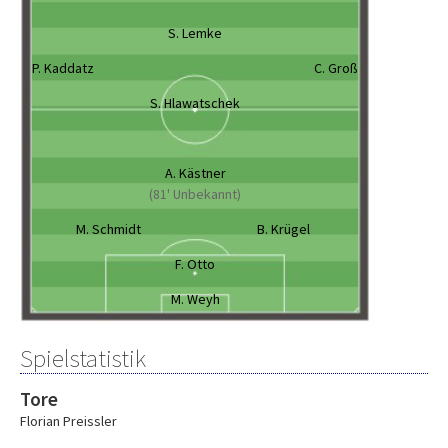
S. Lemke
P. Kaddatz
C. Groß
S. Hlawatschek
A. Kästner
(81' Unbekannt)
M. Schmidt
B. Krügel
F. Otto
M. Weyh
Spielstatistik
Tore
Florian Preissler