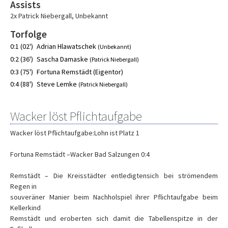
Assists
2x Patrick Niebergall
,
Unbekannt
Torfolge
0:1 (02')
Adrian Hlawatschek
(Unbekannt)
0:2 (36')
Sascha Damaske
(Patrick Niebergall)
0:3 (75')
Fortuna Remstädt (Eigentor)
0:4 (88')
Steve Lemke
(Patrick Niebergall)
Wacker löst Pflichtaufgabe
Wacker löst Pflichtaufgabe:Lohn ist Platz 1
Fortuna Remstädt –Wacker Bad Salzungen 0:4
Remstädt – Die Kreisstädter entledigtensich bei strömendem
Regen in
souveräner Manier beim Nachholspiel ihrer Pflichtaufgabe beim
Kellerkind
Remstädt und eroberten sich damit die Tabellenspitze in der