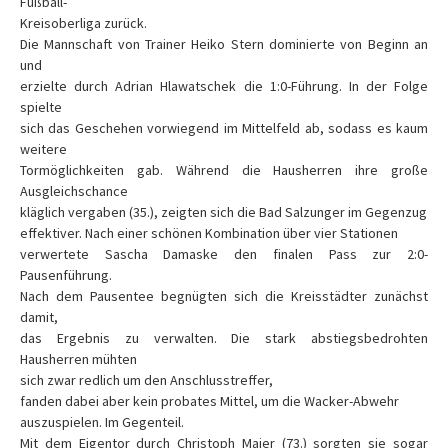
Fußball-
Kreisoberliga zurück.
Die Mannschaft von Trainer Heiko Stern dominierte von Beginn an
und
erzielte durch Adrian Hlawatschek die 1:0-Führung. In der Folge
spielte
sich das Geschehen vorwiegend im Mittelfeld ab, sodass es kaum
weitere
Tormöglichkeiten gab. Während die Hausherren ihre große
Ausgleichschance
kläglich vergaben (35.), zeigten sich die Bad Salzunger im Gegenzug
effektiver. Nach einer schönen Kombination über vier Stationen
verwertete Sascha Damaske den finalen Pass zur 2:0-
Pausenführung.
Nach dem Pausentee begnügten sich die Kreisstädter zunächst
damit,
das Ergebnis zu verwalten. Die stark abstiegsbedrohten
Hausherren mühten
sich zwar redlich um den Anschlusstreffer,
fanden dabei aber kein probates Mittel, um die Wacker-Abwehr
auszuspielen. Im Gegenteil.
Mit dem Eigentor durch Christoph Maier (73.) sorgten sie sogar