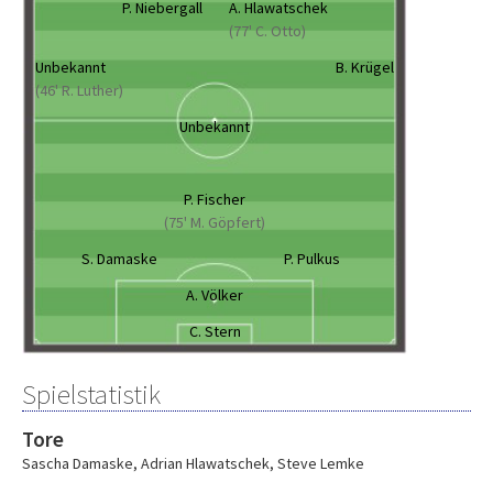
P. Niebergall
A. Hlawatschek
(77' C. Otto)
Unbekannt
B. Krügel
(46' R. Luther)
Unbekannt
P. Fischer
(75' M. Göpfert)
S. Damaske
P. Pulkus
A. Völker
C. Stern
Spielstatistik
Tore
Sascha Damaske
,
Adrian Hlawatschek
,
Steve Lemke