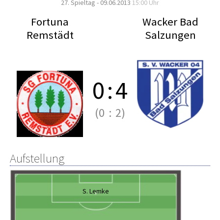
27. Spieltag - 09.06.2013
15:00 Uhr
Fortuna
Wacker Bad
Remstädt
Salzungen
0
:
4
(0
:
2)
Aufstellung
S. Lemke