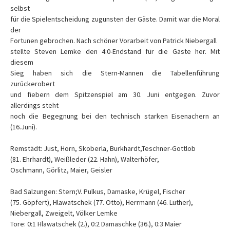
selbst
für die Spielentscheidung zugunsten der Gäste. Damit war die Moral
der
Fortunen gebrochen. Nach schöner Vorarbeit von Patrick Niebergall
stellte Steven Lemke den 4:0-Endstand für die Gäste her. Mit
diesem
Sieg haben sich die Stern-Mannen die Tabellenführung
zurückerobert
und fiebern dem Spitzenspiel am 30. Juni entgegen. Zuvor
allerdings steht
noch die Begegnung bei den technisch starken Eisenachern an
(16.Juni).
Remstädt: Just, Horn, Skoberla, Burkhardt,Teschner-Gottlob
(81. Ehrhardt), Weißleder (22. Hahn), Walterhöfer,
Oschmann, Görlitz, Maier, Geisler
Bad Salzungen: Stern;V. Pulkus, Damaske, Krügel, Fischer
(75. Göpfert), Hlawatschek (77. Otto), Herrmann (46. Luther),
Niebergall, Zweigelt, Völker Lemke
Tore: 0:1 Hlawatschek (2.), 0:2 Damaschke (36.), 0:3 Maier