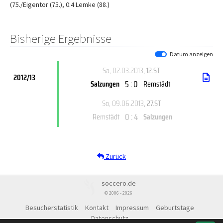
(75./Eigentor (75.), 0:4 Lemke (88.)
Bisherige Ergebnisse
Datum anzeigen
Sa, 02.03.2013
, 12.ST
2012/13
5 : 0
Salzungen
Remstädt
So, 09.06.2013
, 27.ST
0 : 4
Remstädt
Salzungen
Zurück
soccero.de
© 2006 - 2026
Besucherstatistik
Kontakt
Impressum
Geburtstage
Datenschutz