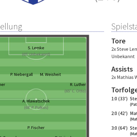
tellung
Spielsta
Tore
S. Lemke
2x Steve Le
(65' Unbekannt)
Unbekannt
Assists
P. Niebergall
M. Weisheit
2x Mathias 
her
R. Luther
Torfolg
(65' C. Otto)
1:0 (33')
St
A. Hlawatschek
(Pat
(68' P. Pulkus)
2:0 (42')
Mat
(Mat
P. Fischer
3:0 (64')
St
(Mat