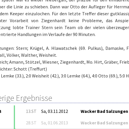
er die Linie zu schieben. Dann war Otto der Aufleger für Herrma
 dem Keeper einzulochen. Für den letzte Treffer dieser gutklas
ter Vorarbeit von Ziegenhardt keine Probleme, das Anspiel
tzung lobte Trainer Stern sein Team ob der vielen überzeugen
ntrierte Handlungen im Verlaufe der 90 Minuten.
zungen: Stern; Krügel, A. Hlawatschek (69. Pulkus), Damaske, F
ll, Völker, Walther, Weisheit.
eich; Amann, Stötzel, Wiesner, Ziegenhardt, Mo. Hirt, Gräber, Friebe
ichter: Schott (Treffurt)
0 Lemke (33.), 2:0 Weisheit (42.), 3:0 Lemke (64.), 4:0 Otto (69.), 5:0
erige Ergebnisse
3
13.ST
Sa, 03.11.2012
Wacker Bad Salzungen
28.ST
Sa, 01.06.2013
Wacker Bad Salzungen