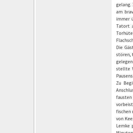
gelang. 
am brav
immer ü
Tatort 
Torhüter
Flachsch
Die Gäs
stören, 
gelegen
stellte
Pausenst
Zu Begi
Anschlu
fausten
vorbeis
fischen 
von Keep
Lemke p
Minuten