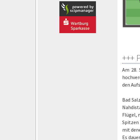
+++ 
Am 28. 
hochverd
den Aufs
Bad Salz
Nahdista
Flügel, 
Spitzen 
mit den
Es daue