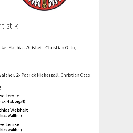
tistik
mke
,
Mathias Weisheit
,
Christian Otto
,
Walther
,
2x Patrick Niebergall
,
Christian Otto
e
eve Lemke
rick Niebergall)
hias Weisheit
hias Walther)
eve Lemke
hias Walther)