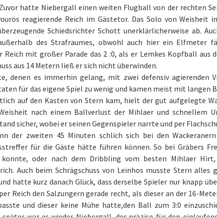
Zuvor hatte Niebergall einen weiten Flugball von der rechten Se
ourös reagierende Reich im Gästetor. Das Solo von Weisheit i
berzeugende Schiedsrichter Schott unerklärlicherweise ab. Au
außerhalb des Strafraumes, obwohl auch hier ein Elfmeter fä
 Reich mit großer Parade das 2 :0, als er Lemkes Kopfball aus 
uss aus 14 Metern ließ er sich nicht überwinden.
te, denen es immerhin gelang, mit zwei defensiv agierenden V
taten für das eigene Spiel zu wenig und kamen meist mit langen B
tlich auf den Kasten von Stern kam, hielt der gut aufgelegte W
 Weisheit nach einem Ballverlust der Mihlaer und schnellem U
and sicher, wobei er seinen Gegenspieler narrte und per Flachsch
nn der zweiten 45 Minuten schlich sich bei den Wackeranern
sstreffer für die Gäste hätte führen können. So bei Gräbers F
 konnte, oder nach dem Dribbling vom besten Mihlaer Hirt
trich. Auch beim Schrägschuss von Leinhos musste Stern alles
und hatte kurz danach Glück, dass derselbe Spieler nur knapp üb
er Reich den Salzungern gerade recht, als dieser an der 16-Meter
asste und dieser keine Mühe hatte,den Ball zum 3:0 einzuschi
 später war es wieder Niebergall, der präzise für den einlaufen