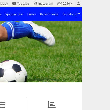
ebook
Youtube
Instagram
WM 2026
s
Sponsoren
Links
Downloads
Fanshop