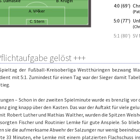
S. Damaske
B. Krügel
4:0 (69')
Chr
A. Völker
(Pat
5:0 (77')
Un
C. Stern
(Chr
5:1 (80')
SV 
Pflichtaufgabe gelöst +++
Spieltag der Fußball-Kreisoberliga Westthüringen bezwang Wa
ient mit 5:1. Zumindest für einen Tag war der Sieger damit Tabell
tieg.
ungen – Schon in der zweiten Spielminute wurde es brenzlig vor 
nz ging knapp über den Kasten. Das war der Auftakt für viele gelu
mit Robert Luther und Mathias Walther, wurden die Spitzen Weishe
sorgten Fischer und Routinier Lemke für gute Anspiele. So blie
en sie die aufmerksame Abwehr der Salzunger nur wenig beeindruc
rte 33 Minuten, ehe Lemke mit einem platzierten Flachschuss ins