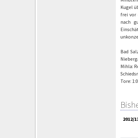
Kugel üb
frei vor
nach gu
Einschä
unkonze
Bad Sal
Nieberga
Mihla: R
Schiedsr
Tore: 1:
Bish
2012/1