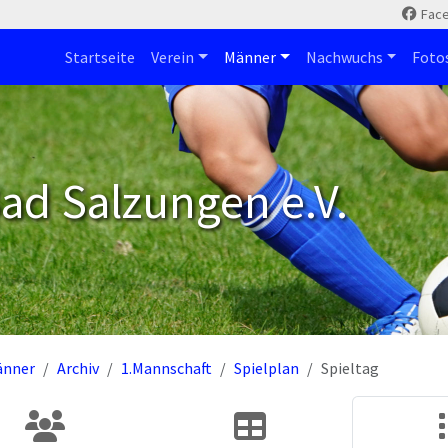
Fac
Startseite
Verein
Männer
Nachwuchs
Foto
ad Salzungen e.V.
änner
Archiv
1.Mannschaft
Spielplan
Spieltag