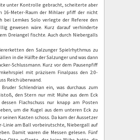
ite unter Kontrolle gebracht, scheiterte aber
m 16-Meter-Raum der Mihlaer pfiff der nicht
ch bei Lemkes Solo verlegte der Referee den
llig gewesen wäre. Kurz darauf verhinderte
dem Dreiangel fischte. Auch durch Niebergalls
iererketten den Salzunger Spielrhythmus zu
ällen in die Hälfte der Salzunger und was dann
acker-Schlussmann. Kurz vor dem Pausenpfiff
mkehrspiel mit präzisem Finalpass den 2:0-
uss Reich überwand.
 Bruder Schlendrian ein, was durchaus zum
reistoß, den Stern nur mit Mühe aus dem Eck
, dessen Flachschuss nur knapp am Posten
 geben, um die Kugel aus dem unteren Eck zu
er seinen Kasten schoss. Da kam der Aussetzer
-Linie am Ball vorbeirutschte, Niebergall auf
eben. Damit waren die Messen gelesen. Fünf
den Otto auflegte, der keine Mühe hatte, die