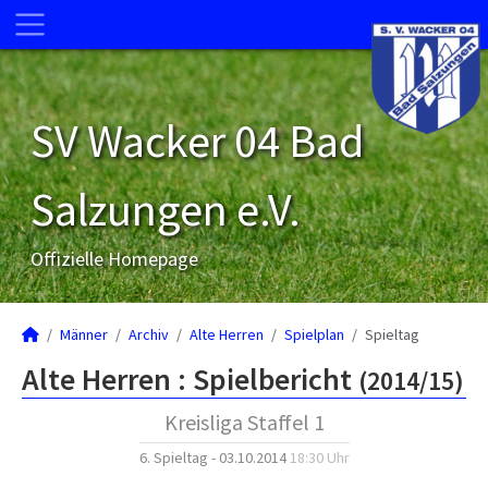
SV Wacker 04 Bad
Salzungen e.V.
Offizielle Homepage
Männer
Archiv
Alte Herren
Spielplan
Spieltag
Alte Herren :
Spielbericht
(2014/15)
Kreisliga Staffel 1
6. Spieltag - 03.10.2014
18:30 Uhr