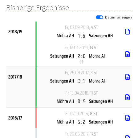
Bisherige Ergebnisse
Datum anzeigen
Fr, 07.09.2018
, 4.ST
2018/19
1 : 6
Möhra AH
Salzungen AH
Fr, 12.04.2019
, 13.ST
2 : 0
Salzungen AH
Möhra AH
(
U
)
Fr, 25.08.2017
, 2.ST
2017/18
3 : 1
Salzungen AH
Möhra AH
Fr, 13.04.2018
, 11.ST
0 : 5
Möhra AH
Salzungen AH
Fr, 07.10.2016
, 8.ST
2016/17
5 : 2
Möhra AH
Salzungen AH
Fr, 26.05.2017
, 17.ST