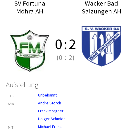
SV Fortuna
Wacker Bad
Möhra AH
Salzungen AH
0
:
2
(0
:
2)
Aufstellung
Unbekannt
TOR
Andre Storch
ABW
Frank Morgner
Holger Schmidt
Michael Frank
MIT