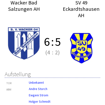
Wacker Bad
SV 49
Salzungen AH
Eckardtshausen
AH
6
:
5
(4
:
2)
Aufstellung
Unbekannt
TOR
Andre Storch
ABW
Ewgeni Strom
Holger Schmidt