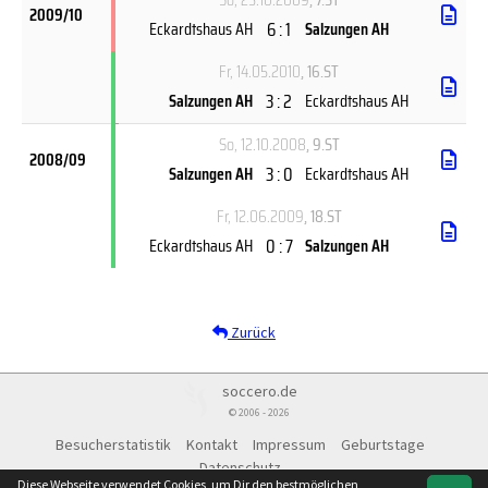
2009/10
6 : 1
Eckardtshaus AH
Salzungen AH
Fr, 14.05.2010
, 16.ST
3 : 2
Salzungen AH
Eckardtshaus AH
So, 12.10.2008
, 9.ST
2008/09
3 : 0
Salzungen AH
Eckardtshaus AH
Fr, 12.06.2009
, 18.ST
0 : 7
Eckardtshaus AH
Salzungen AH
Zurück
soccero.de
© 2006 - 2026
Besucherstatistik
Kontakt
Impressum
Geburtstage
Datenschutz
Diese Webseite verwendet Cookies, um Dir den bestmöglichen