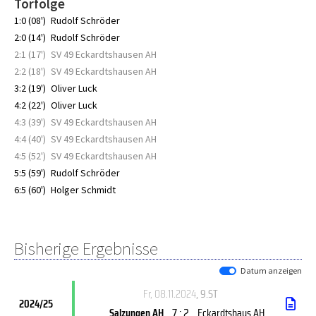
Torfolge
1:0 (08')
Rudolf Schröder
2:0 (14')
Rudolf Schröder
2:1 (17')
SV 49 Eckardtshausen AH
2:2 (18')
SV 49 Eckardtshausen AH
3:2 (19')
Oliver Luck
4:2 (22')
Oliver Luck
4:3 (39')
SV 49 Eckardtshausen AH
4:4 (40')
SV 49 Eckardtshausen AH
4:5 (52')
SV 49 Eckardtshausen AH
5:5 (59')
Rudolf Schröder
6:5 (60')
Holger Schmidt
Bisherige Ergebnisse
Datum anzeigen
Fr, 08.11.2024
, 9.ST
2024/25
7 : 2
Salzungen AH
Eckardtshaus AH