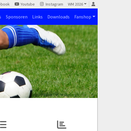
ebook
Youtube
Instagram
WM 2026
s
Sponsoren
Links
Downloads
Fanshop