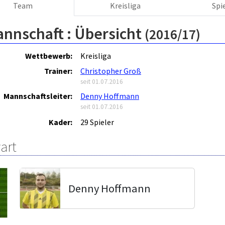
Team
Kreisliga
Spi
annschaft :
Übersicht
(2016/17)
Wettbewerb:
Kreisliga
Trainer:
Christopher Groß
seit 01.07.2016
Mannschaftsleiter:
Denny Hoffmann
seit 01.07.2016
Kader:
29 Spieler
art
Denny Hoffmann