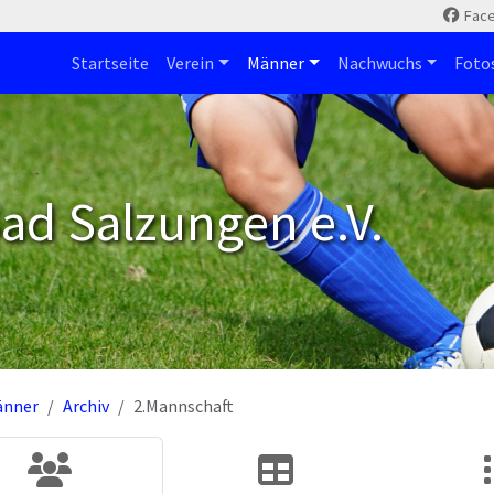
Fac
Startseite
Verein
Männer
Nachwuchs
Foto
ad Salzungen e.V.
änner
Archiv
2.Mannschaft