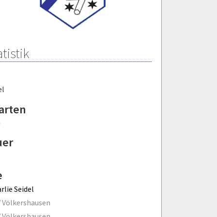
tistik
el
arten
m
uer
e
rlie Seidel
 Völkershausen
 Völkershausen