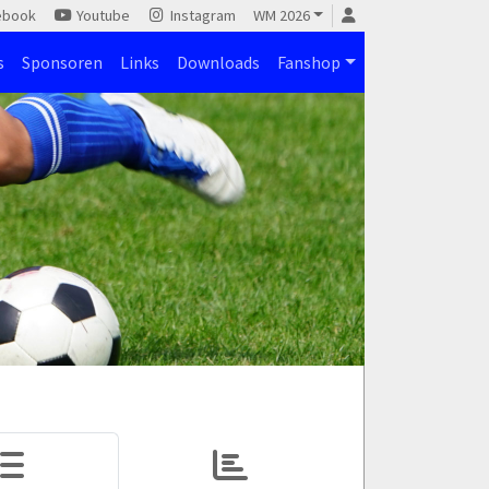
ebook
Youtube
Instagram
WM 2026
s
Sponsoren
Links
Downloads
Fanshop