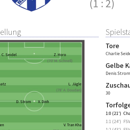
(1
:
2)
tellung
Spielsta
Tore
Charlie Seid
C. Seidel
Z. Horo
(70' M. Schnell)
Gelbe K
Denis Stro
Zuscha
hatz
L. Jägle
(78' A. Doudan)
30
D. Strom
X. Dinh
Torfolg
1:0 (21')
Cha
1:1 (24')
FSV
yen
V. Tran Kha
1:2 (43')
FSV