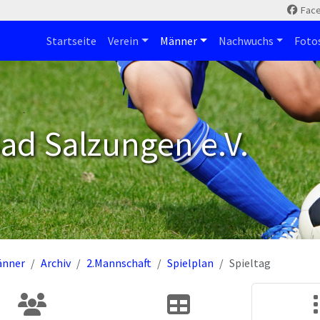
Fac
Startseite
Verein
Männer
Nachwuchs
Foto
ad Salzungen e.V.
änner
Archiv
2.Mannschaft
Spielplan
Spieltag