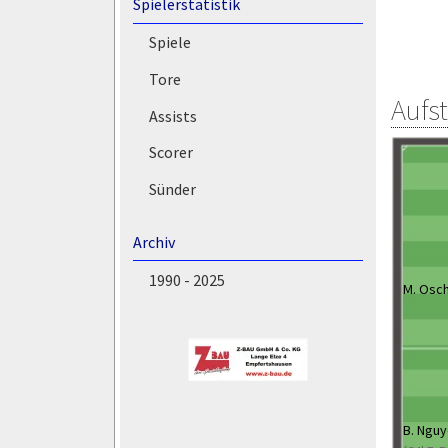
Spielerstatistik
Spiele
Tore
Aufs
Assists
Scorer
Sünder
Archiv
1990 - 2025
M. Osc
B. Ngu