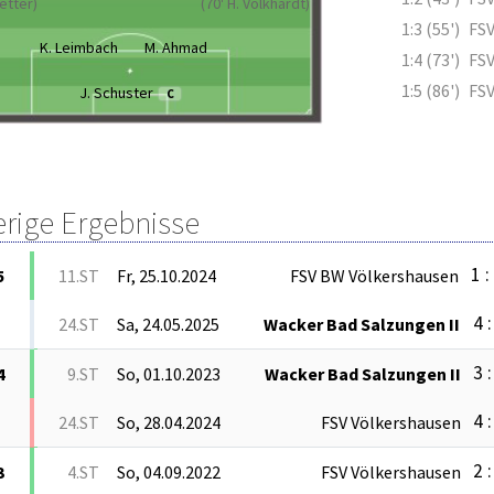
Petter)
(70' H. Volkhardt)
1:3 (55')
FSV
K. Leimbach
M. Ahmad
1:4 (73')
FSV
1:5 (86')
FSV
J. Schuster
C
erige Ergebnisse
1 :
5
11.ST
Fr, 25.10.2024
FSV BW Völkershausen
4 :
24.ST
Sa, 24.05.2025
Wacker Bad Salzungen II
3 :
4
9.ST
So, 01.10.2023
Wacker Bad Salzungen II
4 :
24.ST
So, 28.04.2024
FSV Völkershausen
2 :
3
4.ST
So, 04.09.2022
FSV Völkershausen