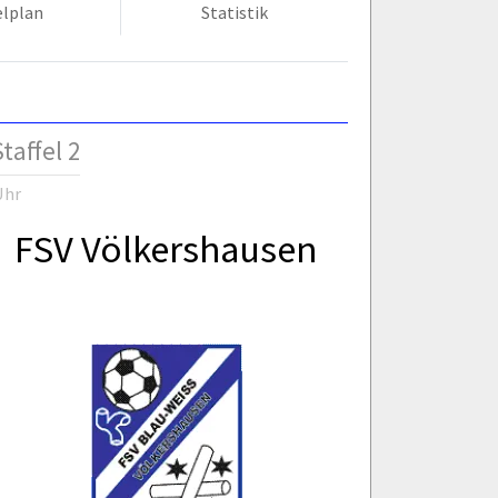
elplan
Statistik
taffel 2
Uhr
FSV Völkershausen