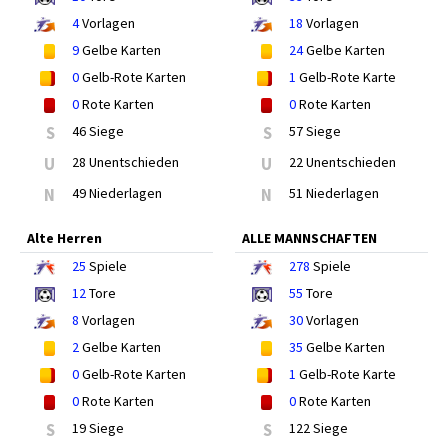
4
Vorlagen
18
Vorlagen
9
Gelbe Karten
24
Gelbe Karten
0
Gelb-Rote Karten
1
Gelb-Rote Karte
0
Rote Karten
0
Rote Karten
S
46 Siege
S
57 Siege
U
28 Unentschieden
U
22 Unentschieden
N
49 Niederlagen
N
51 Niederlagen
Alte Herren
ALLE MANNSCHAFTEN
25
Spiele
278
Spiele
12
Tore
55
Tore
8
Vorlagen
30
Vorlagen
2
Gelbe Karten
35
Gelbe Karten
0
Gelb-Rote Karten
1
Gelb-Rote Karte
0
Rote Karten
0
Rote Karten
S
19 Siege
S
122 Siege