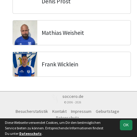
Denis Prost
Mathias Weisheit
Frank Wicklein
soccero.de
© 2006 - 2026
Besucherstatistik
Kontakt
Impressum
Geburtstage
Datenschutz
Diese Webseite verwendet Cookies, um Dir den bestmöglichen
OK
Service bieten zu können. Entsprechende Informationen findest
Du unter
Datenschutz
.