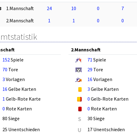
8
1.Mannschaft
24
10
0
7
2.Mannschaft
1
1
0
0
mtstatistik
schaft
2.Mannschaft
152
Spiele
71
Spiele
70
Tore
29
Tore
3
Vorlagen
16
Vorlagen
16
Gelbe Karten
3
Gelbe Karten
1
Gelb-Rote Karte
0
Gelb-Rote Karten
0
Rote Karten
0
Rote Karten
80 Siege
S
30 Siege
25 Unentschieden
U
17 Unentschieden