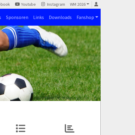
ebook
Youtube
Instagram
WM 2026
s
Sponsoren
Links
Downloads
Fanshop