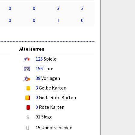
0
0
3
3
0
0
1
0
Alte Herren
126
Spiele
156
Tore
39
Vorlagen
3
Gelbe Karten
0
Gelb-Rote Karten
0
Rote Karten
S
91 Siege
U
15 Unentschieden