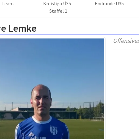
Team
Kreisliga Ü35 -
Endrunde Ü35
Staffel 1
ve Lemke
Offensives