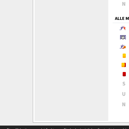
N
ALLE 
S
U
N
soccero.de