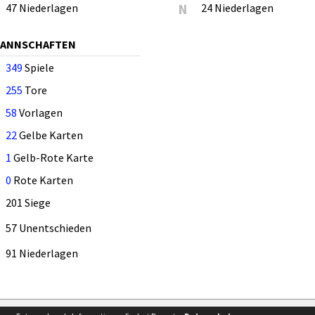
47 Niederlagen
N
24 Niederlagen
MANNSCHAFTEN
349
Spiele
255
Tore
58
Vorlagen
22
Gelbe Karten
1
Gelb-Rote Karte
0
Rote Karten
201 Siege
57 Unentschieden
91 Niederlagen
Besucherstatistik
Kontakt