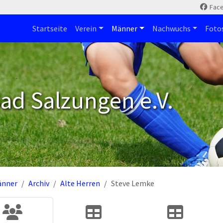
Fac
Startseite
Verein
Männer
Nachwuchs
Foto
ad Salzungen e.V.
änner
Archiv
Alte Herren
Steve Lemke