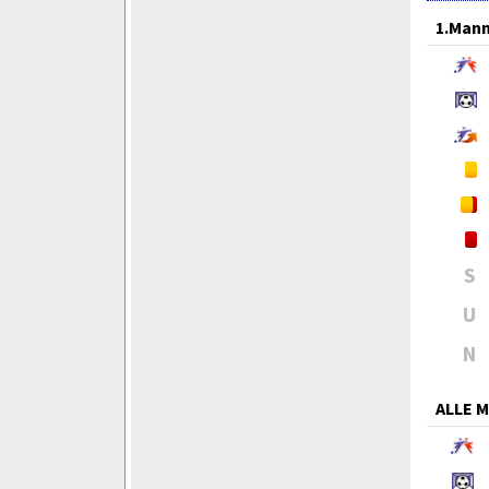
1.Mann
S
U
N
ALLE 