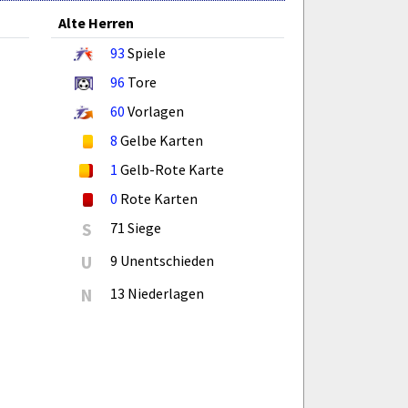
Alte Herren
93
Spiele
96
Tore
60
Vorlagen
8
Gelbe Karten
1
Gelb-Rote Karte
0
Rote Karten
S
71 Siege
U
9 Unentschieden
N
13 Niederlagen