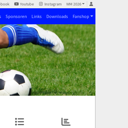
ebook
Youtube
Instagram
WM 2026
s
Sponsoren
Links
Downloads
Fanshop