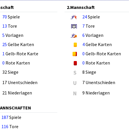
schaft
2.Mannschaft
70
Spiele
24
Spiele
13
Tore
7
Tore
5
Vorlagen
6
Vorlagen
25
Gelbe Karten
4
Gelbe Karten
1
Gelb-Rote Karte
0
Gelb-Rote Karten
0
Rote Karten
0
Rote Karten
32 Siege
S
8 Siege
17 Unentschieden
U
7 Unentschieden
21 Niederlagen
N
9 Niederlagen
MANNSCHAFTEN
187
Spiele
116
Tore