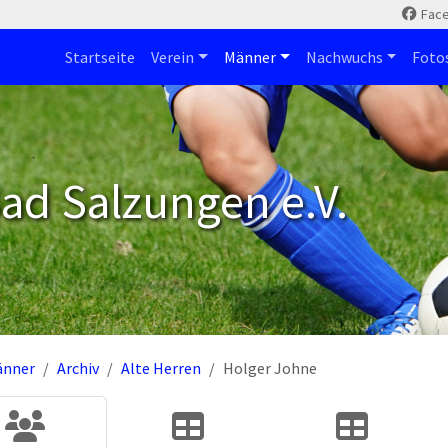
Fac
Startseite
Verein
Männer
Nachwuchs
Foto
ad Salzungen e.V.
änner
Archiv
Alte Herren
Holger Johne