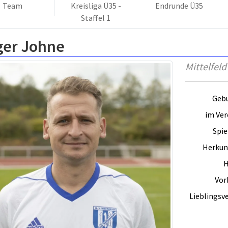
Team
Kreisliga Ü35 -
Endrunde Ü35
Staffel 1
ger Johne
Mittelfeld
Gebu
im Vere
Spie
Herkun
H
Vorb
Lieblingsve