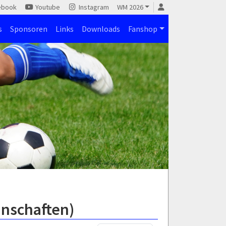
ebook
Youtube
Instagram
WM 2026
s
Sponsoren
Links
Downloads
Fanshop
nnschaften)