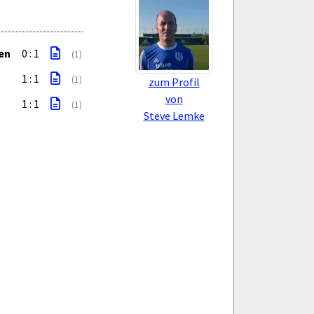
en
0 : 1
(1)
1 : 1
(1)
zum Profil
von
1 : 1
(1)
Steve Lemke