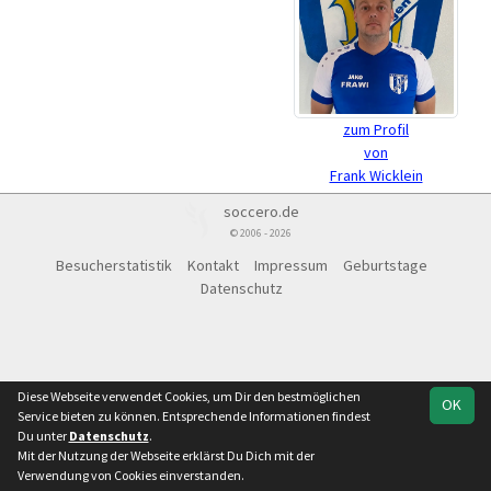
zum Profil
von
Frank Wicklein
soccero.de
© 2006 - 2026
Besucherstatistik
Kontakt
Impressum
Geburtstage
Datenschutz
Diese Webseite verwendet Cookies, um Dir den bestmöglichen
OK
Service bieten zu können. Entsprechende Informationen findest
Du unter
Datenschutz
.
Mit der Nutzung der Webseite erklärst Du Dich mit der
Verwendung von Cookies einverstanden.