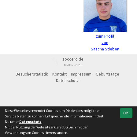
zum Profil
von
Sascha Stieben
soccero.de
© 2006 - 2026
Besucherstatistik
Kontakt
Impressum
Geburtstage
Datenschutz
Diese Webseite verwendet Cookies, um Dir den bestmöglichen
OK
Service bieten zu können. Entsprechende Informationen findest
Du unter
Datenschutz
.
Mit der Nutzung der Webseite erklärst Du Dich mit der
Verwendung von Cookies einverstanden.