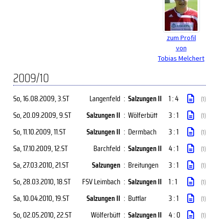
zum Profil
von
Tobias Melchert
2009/10
So, 16.08.2009
, 3.ST
Langenfeld
:
Salzungen II
1 : 4
(1)
So, 20.09.2009
, 9.ST
Salzungen II
:
Wölferbütt
3 : 1
(1)
So, 11.10.2009
, 11.ST
Salzungen II
:
Dermbach
3 : 1
(1)
Sa, 17.10.2009
, 12.ST
Barchfeld
:
Salzungen II
4 : 1
(1)
Sa, 27.03.2010
, 21.ST
Salzungen
:
Breitungen
3 : 1
(1)
So, 28.03.2010
, 18.ST
FSV Leimbach
:
Salzungen II
1 : 1
(1)
Sa, 10.04.2010
, 19.ST
Salzungen II
:
Buttlar
3 : 1
(1)
So, 02.05.2010
, 22.ST
Wölferbütt
:
Salzungen II
4 : 0
(1)