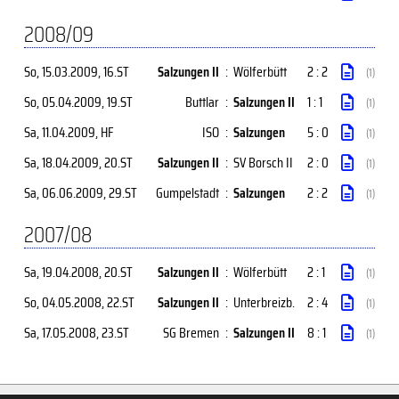
2008/09
So, 15.03.2009
, 16.ST
Salzungen II
:
Wölferbütt
2 : 2
(1)
So, 05.04.2009
, 19.ST
Buttlar
:
Salzungen II
1 : 1
(1)
Sa, 11.04.2009
, HF
ISO
:
Salzungen
5 : 0
(1)
Sa, 18.04.2009
, 20.ST
Salzungen II
:
SV Borsch II
2 : 0
(1)
Sa, 06.06.2009
, 29.ST
Gumpelstadt
:
Salzungen
2 : 2
(1)
2007/08
Sa, 19.04.2008
, 20.ST
Salzungen II
:
Wölferbütt
2 : 1
(1)
So, 04.05.2008
, 22.ST
Salzungen II
:
Unterbreizb.
2 : 4
(1)
Sa, 17.05.2008
, 23.ST
SG Bremen
:
Salzungen II
8 : 1
(1)