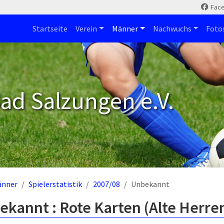
Fac
Startseite
Verein
Männer
Nachwuchs
Foto
ad Salzungen e.V.
änner
Spielerstatistik
2007/08
Unbekannt
kannt : Rote Karten (Alte Herre