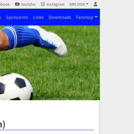
ebook
Youtube
Instagram
WM 2026
s
Sponsoren
Links
Downloads
Fanshop
n)