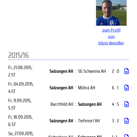
zum Profil
von
Silvio Wendler
2015/16
Fr, 21.08.2015
,
Salzungen AH
:
SG Schweina AH
2 : 0
2.ST
Fr, 04.09.2015
,
Salzungen AH
:
Möhra AH
6 : 1
4.ST
Fr, 11.09.2015
,
Barchfeld AH
:
Salzungen AH
4 : 5
5.ST
Fr, 18.09.2015
,
Salzungen AH
:
Tiefenort AH
3 : 2
6.ST
So, 27.09.2015
,