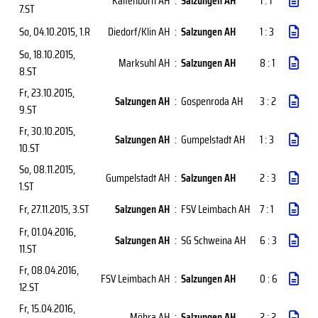
Kaltenborn AH
:
Salzungen AH
1 : 1
7.ST
So, 04.10.2015
, 1.R
Diedorf/Klin AH
:
Salzungen AH
1 : 3
So, 18.10.2015
,
Marksuhl AH
:
Salzungen AH
8 : 1
8.ST
Fr, 23.10.2015
,
Salzungen AH
:
Gospenroda AH
3 : 2
9.ST
Fr, 30.10.2015
,
Salzungen AH
:
Gumpelstadt AH
1 : 3
10.ST
So, 08.11.2015
,
Gumpelstadt AH
:
Salzungen AH
2 : 3
1.ST
Fr, 27.11.2015
, 3.ST
Salzungen AH
:
FSV Leimbach AH
7 : 1
Fr, 01.04.2016
,
Salzungen AH
:
SG Schweina AH
6 : 3
11.ST
Fr, 08.04.2016
,
FSV Leimbach AH
:
Salzungen AH
0 : 6
12.ST
Fr, 15.04.2016
,
Möhra AH
:
Salzungen AH
2 : 2