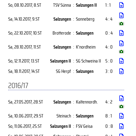
So, 08.10.2017
, 8.ST
TSV Sünna
:
Salzungen II
1 : 1
Sa, 14.10.2017
, 9.ST
Salzungen
:
Sonneberg
4 : 4
(
)
So, 22.10.2017
, 10.ST
Brotterode
:
Salzungen
0 : 4
Sa, 28.10.2017
, 11.ST
Salzungen
:
K'nordheim
4 : 0
(
)
So, 12.11.2017
, 13.ST
Salzungen II
:
SG Schweina II
5 : 0
Sa, 18.11.2017
, 14.ST
SG Herpf
:
Salzungen
3 : 0
2016/17
Sa, 27.05.2017
, 28.ST
Salzungen
:
Kaltennordh.
4 : 2
(
)
Sa, 10.06.2017
, 29.ST
Steinach
:
Salzungen
8 : 1
So, 11.06.2017
, 25.ST
Salzungen II
:
FSV Geisa
0 : 8