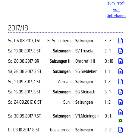
zum Profil
von
Unbekannt
2017/18
So, 06.08.2017
, 1.ST
FC Sonneberg
:
Salzungen
3 : 2
Sa, 19.08.2017
, 2.ST
Salzungen
:
SV Trusetal
2 : 1
So, 20.08.2017
, QR
Salzungen II
:
Ohrdruf II II
0 : 10
Sa, 26.08.2017
, 3.ST
Salzungen
:
SG Siebleben
1 : 1
So, 10.09.2017
, 4.ST
Viernau
:
Salzungen
1 : 2
Sa, 16.09.2017
, 5.ST
Salzungen
:
SG Steinach
5 : 1
So, 24.09.2017
, 6.ST
Suhl
:
Salzungen
1 : 2
Sa, 30.09.2017
, 7.ST
Salzungen
:
VfLMeiningen
0 : 1
(
)
Di, 03.10.2017
, 8.ST
Gospenroda
:
Salzungen
2 : 2