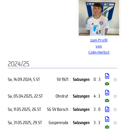
zum Profil
von
Colin Herbst
2024/25
Sa, 14.09.2024
, 5.ST
SV 1921
:
Salzungen
0 : 3
(1)
(
)
Sa, 05.04.2025
, 22.ST
Ohrdruf
:
Salzungen
4 : 3
(1)
(
)
So, 11.05.2025
, 26.ST
SG SV Borsch
:
Salzungen
3 : 0
(1)
Sa, 31.05.2025
, 29.ST
Gospenroda
:
Salzungen
3 : 3
(1)
(
)