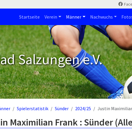
Fac
Startseite
Verein
Männer
Nachwuchs
Foto
ad Salzungen e.V.
änner
Spielerstatistik
Sünder
2024/25
Justin Maximilia
in Maximilian Frank : Sünder (Al