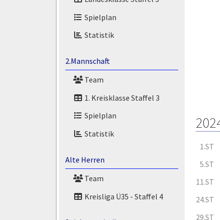
Spielplan
Statistik
2.Mannschaft
Team
1. Kreisklasse Staffel 3
Spielplan
202
Statistik
1.ST
Alte Herren
5.ST
Team
11.ST
Kreisliga Ü35 - Staffel 4
24.ST
29.ST