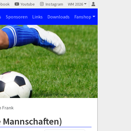
ebook
Youtube
Instagram
WM 2026
s
Sponsoren
Links
Downloads
Fanshop
n Frank
le Mannschaften)