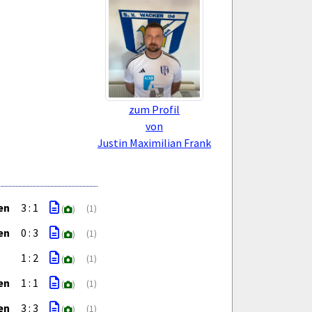
zum Profil
von
Justin Maximilian Frank
en
3 : 1
(1)
(
)
en
0 : 3
(1)
(
)
1 : 2
(1)
(
)
en
1 : 1
(1)
(
)
en
3 : 3
(1)
(
)