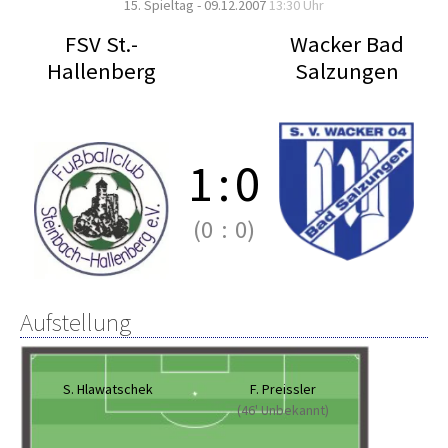
15. Spieltag - 09.12.2007
13:30 Uhr
FSV St.-
Wacker Bad
Hallenberg
Salzungen
1
:
0
(0
:
0)
Aufstellung
S. Hlawatschek
F. Preissler
(46' Unbekannt)