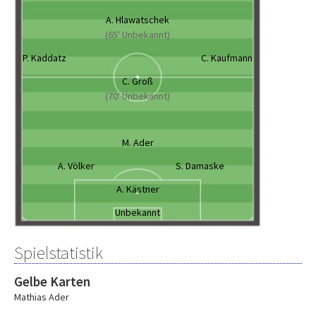
A. Hlawatschek
(65' Unbekannt)
P. Kaddatz
C. Kaufmann
C. Groß
(70' Unbekannt)
M. Ader
A. Völker
S. Damaske
A. Kästner
Unbekannt
Spielstatistik
Gelbe Karten
Mathias Ader