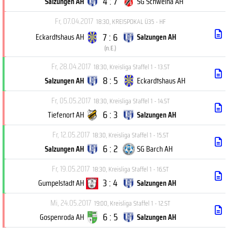
4 : 7
Salzungen AH
SG Schweina AH
Fr, 07.04.2017
18:30
,
KREISPOKAL Ü35 - HF
7 : 6
Eckardtshaus AH
Salzungen AH
(
n.E.
)
Fr, 28.04.2017
18:30
,
Kreisliga Staffel 1 - 13.ST
8 : 5
Salzungen AH
Eckardtshaus AH
Fr, 05.05.2017
18:30
,
Kreisliga Staffel 1 - 14.ST
6 : 3
Tiefenort AH
Salzungen AH
Fr, 12.05.2017
18:30
,
Kreisliga Staffel 1 - 15.ST
6 : 2
Salzungen AH
SG Barch AH
Fr, 19.05.2017
18:30
,
Kreisliga Staffel 1 - 16.ST
3 : 4
Gumpelstadt AH
Salzungen AH
Mi, 24.05.2017
19:00
,
Kreisliga Staffel 1 - 12.ST
6 : 5
Gospenroda AH
Salzungen AH