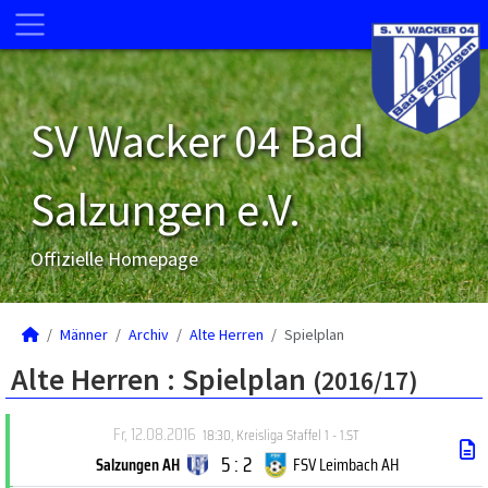
SV Wacker 04 Bad
Salzungen e.V.
Offizielle Homepage
Männer
Archiv
Alte Herren
Spielplan
Alte Herren :
Spielplan
(2016/17)
Fr, 12.08.2016
18:30
,
Kreisliga Staffel 1 - 1.ST
5 : 2
Salzungen AH
FSV Leimbach AH