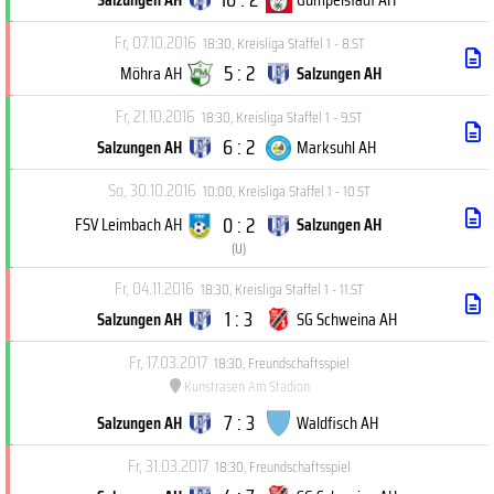
Fr, 07.10.2016
18:30
,
Kreisliga Staffel 1 - 8.ST
5 : 2
Möhra AH
Salzungen AH
Fr, 21.10.2016
18:30
,
Kreisliga Staffel 1 - 9.ST
6 : 2
Salzungen AH
Marksuhl AH
So, 30.10.2016
10:00
,
Kreisliga Staffel 1 - 10.ST
0 : 2
FSV Leimbach AH
Salzungen AH
(
U
)
Fr, 04.11.2016
18:30
,
Kreisliga Staffel 1 - 11.ST
1 : 3
Salzungen AH
SG Schweina AH
Fr, 17.03.2017
18:30
,
Freundschaftsspiel
Kunstrasen Am Stadion
7 : 3
Salzungen AH
Waldfisch AH
Fr, 31.03.2017
18:30
,
Freundschaftsspiel