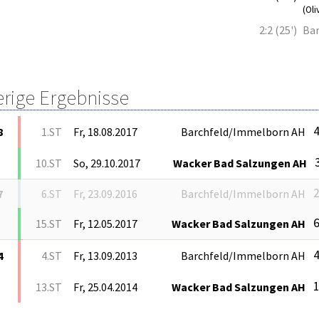
(Oli
2:2 (25')
Ba
erige Ergebnisse
4
8
1.ST
Fr, 18.08.2017
Barchfeld/Immelborn AH
3
10.ST
So, 29.10.2017
Wacker Bad Salzungen AH
2
7
6.ST
Fr, 23.09.2016
Barchfeld/Immelborn AH
6
15.ST
Fr, 12.05.2017
Wacker Bad Salzungen AH
4
4
4.ST
Fr, 13.09.2013
Barchfeld/Immelborn AH
1
13.ST
Fr, 25.04.2014
Wacker Bad Salzungen AH