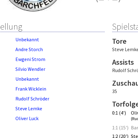
tellung
Spielsta
Unbekannt
Tore
Andre Storch
Steve Lemk
Ewgeni Strom
Assists
Silvio Wendler
Rudolf Schr
Unbekannt
Zuscha
Frank Wicklein
35
Rudolf Schröder
Torfolg
Steve Lemke
0:1 (4')
Oli
Oliver Luck
(Ru
1:1 (15')
Ba
1:2 (20')
St