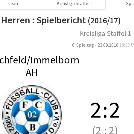
Team
Kreisliga Staffel 1
Spi
 Herren :
Spielbericht
(2016/17)
Kreisliga Staffel 1
6. Spieltag - 23.09.2016
18:30 
chfeld/Immelborn
AH
2
:
2
(2
:
2)