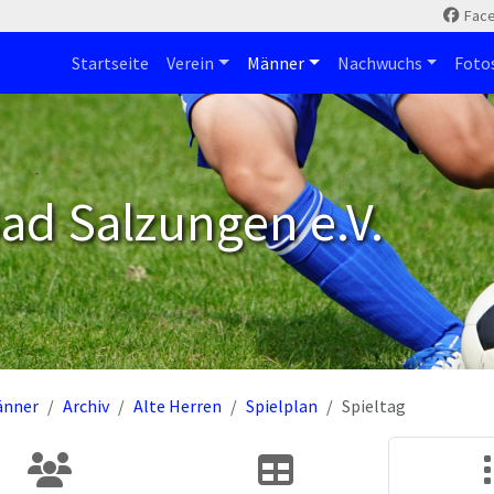
Fac
Startseite
Verein
Männer
Nachwuchs
Foto
ad Salzungen e.V.
änner
Archiv
Alte Herren
Spielplan
Spieltag