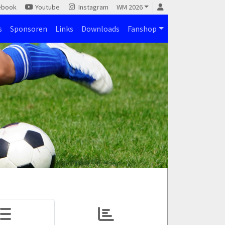
ebook
Youtube
Instagram
WM 2026
s
Sponsoren
Links
Downloads
Fanshop