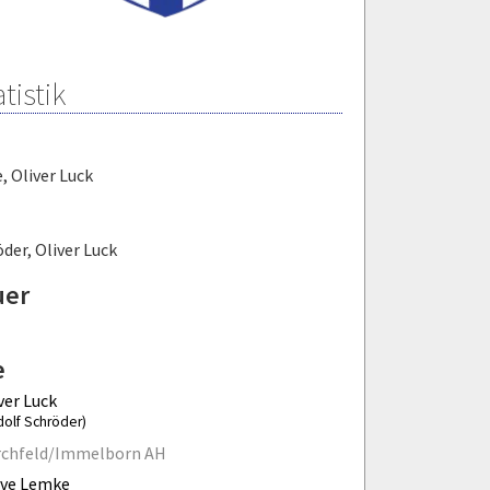
tistik
e
,
Oliver Luck
öder
,
Oliver Luck
uer
e
ver Luck
dolf Schröder)
rchfeld/Immelborn AH
eve Lemke