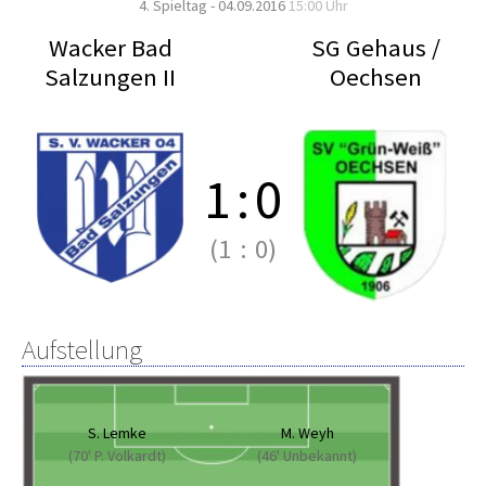
4. Spieltag - 04.09.2016
15:00 Uhr
Wacker Bad
SG Gehaus /
Salzungen II
Oechsen
1
:
0
(1
:
0)
Aufstellung
S. Lemke
M. Weyh
(70' P. Volkardt)
(46' Unbekannt)