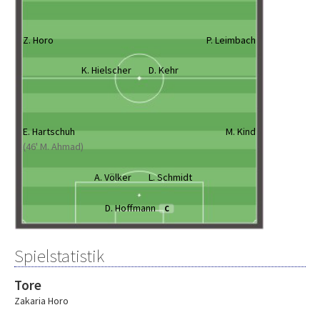
Z. Horo
P. Leimbach
K. Hielscher
D. Kehr
E. Hartschuh
M. Kind
(46' M. Ahmad)
A. Völker
L. Schmidt
D. Hoffmann
C
Spielstatistik
Tore
Zakaria Horo