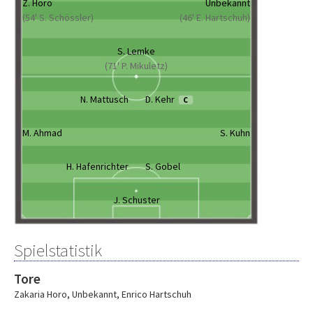
Z. Horo
Unbekannt
(54' S. Schössler)
(46' E. Hartschuh)
S. Lemke
(71' P. Mikuletz)
N. Mattusch
D. Kehr
C
M. Ahmad
S. Kuhn
H. Hafenrichter
S. Gobel
J. Schuster
Spielstatistik
Tore
Zakaria Horo
,
Unbekannt
,
Enrico Hartschuh