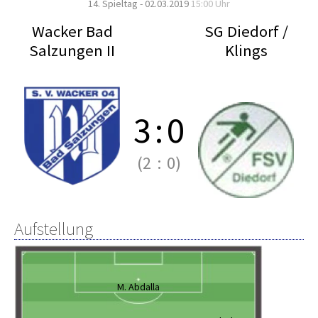
14. Spieltag - 02.03.2019
15:00 Uhr
Wacker Bad
SG Diedorf /
Salzungen II
Klings
3
:
0
(2
:
0)
Aufstellung
M. Abdalla