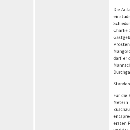
Die Anf
einstud
Schieds
Charlie
Gastgeb
Pfosten 
Mangold
darf er 
Mannsch
Durchga
Standar
Für die 
Metern 
Zuschau
entspre
ersten 
und der