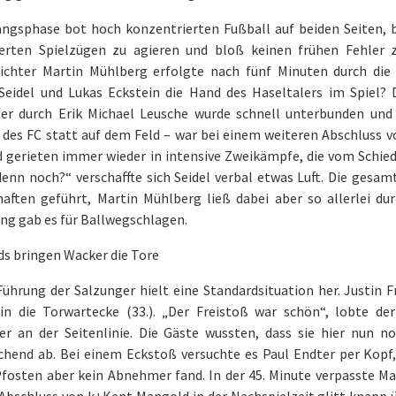
angsphase bot hoch konzentrierten Fußball auf beiden Seiten,
ierten Spielzügen zu agieren und bloß keinen frühen Fehler 
richter Martin Mühlberg erfolgte nach fünf Minuten durch di
 Seidel und Lukas Eckstein die Hand des Haseltalers im Spiel? 
er durch Erik Michael Leusche wurde schnell unterbunden und
des FC statt auf dem Feld – war bei einem weiteren Abschluss vo
 gerieten immer wieder in intensive Zweikämpfe, die vom Schied
denn noch?“ verschaffte sich Seidel verbal etwas Luft. Die gesam
aften geführt, Martin Mühlberg ließ dabei aber so allerlei du
ng gab es für Ballwegschlagen.
ds bringen Wacker die Tore
Führung der Salzunger hielt eine Standardsituation her. Justin 
in die Torwartecke (33.). „Der Freistoß war schön“, lobte de
er an der Seitenlinie. Die Gäste wussten, dass sie hier nun 
chend ab. Bei einem Eckstoß versuchte es Paul Endter per Kopf, 
Pfosten aber kein Abnehmer fand. In der 45. Minute verpasste M
 Abschluss von k+Kent Mangold in der Nachspielzeit glitt knapp 