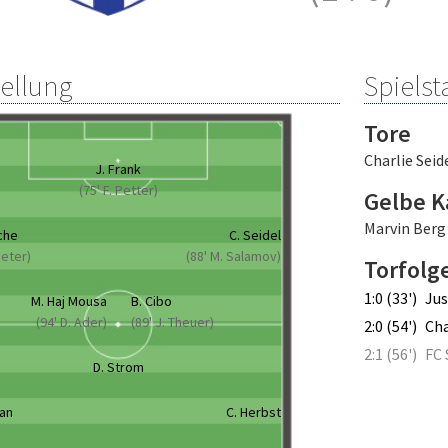
tellung
Spielsta
Tore
Charlie Seid
J. Frank
(75' F. Petter)
Gelbe K
Marvin Berg
che
C. Seidel
Peter)
(88' M. Salamov)
Torfolg
1:0 (33')
Jus
M. Haj Mousa
B. Cibo
(94' D. Ader)
(89' J. Theuer)
2:0 (54')
Cha
2:1 (56')
FC 
D. Strom
ban
C. Herbst