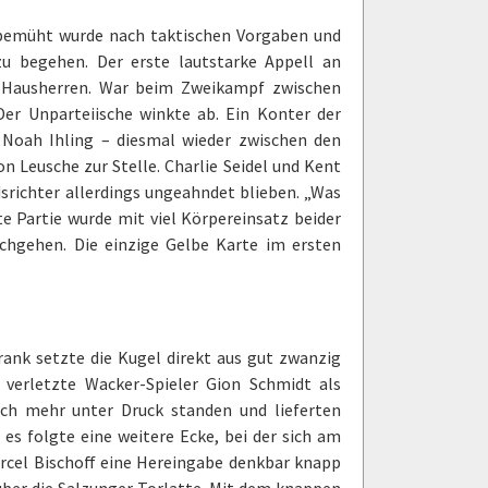
 bemüht wurde nach taktischen Vorgaben und
zu begehen. Der erste lautstarke Appell an
e Hausherren. War beim Zweikampf zwischen
Der Unparteiische winkte ab. Ein Konter der
 Noah Ihling – diesmal wieder zwischen den
n Leusche zur Stelle. Charlie Seidel und Kent
srichter allerdings ungeahndet blieben. „Was
te Partie wurde mit viel Körpereinsatz beider
rchgehen. Die einzige Gelbe Karte im ersten
Frank setzte die Kugel direkt aus gut zwanzig
r verletzte Wacker-Spieler Gion Schmidt als
noch mehr unter Druck standen und lieferten
es folgte eine weitere Ecke, bei der sich am
arcel Bischoff eine Hereingabe denkbar knapp
über die Salzunger Torlatte. Mit dem knappen