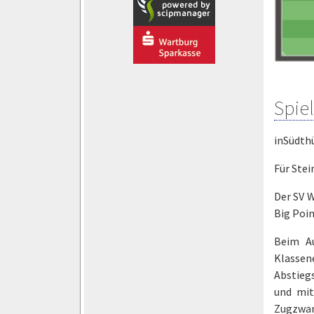
Spie
inSüdth
Für Stei
Der SV W
Big Poin
Beim A
Klassen
Abstiegs
und mit
Zugzwan