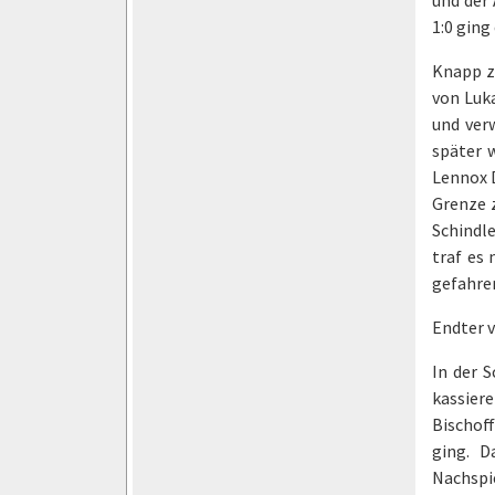
1:0 ging 
Knapp z
von Luka
und ver
später w
Lennox D
Grenze z
Schindle
traf es
gefahre
Endter 
In der 
kassier
Bischoff
ging. D
Nachspi