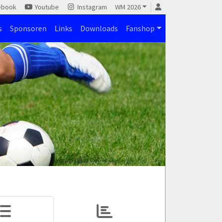
ebook
Youtube
Instagram
WM 2026
s
Sponsoren
Links
Downloads
Fanshop