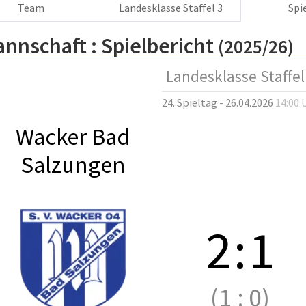
Team
Landesklasse Staffel 3
Spi
annschaft :
Spielbericht
(2025/26)
Landesklasse Staffel
24. Spieltag - 26.04.2026
14:00 
Wacker Bad
Salzungen
2
:
1
(1
:
0)