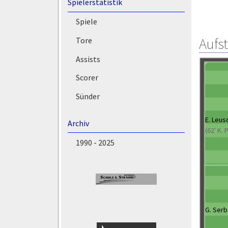
Spielerstatistik
Spiele
Aufs
Tore
Assists
Scorer
Sünder
E. Leus
Archiv
(62' K. 
1990 - 2025
G. Ser