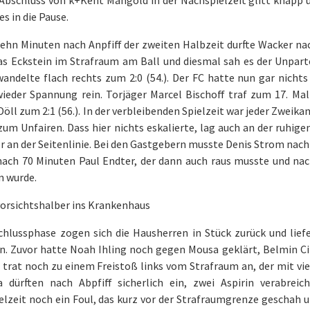
es in die Pause.
ehn Minuten nach Anpfiff der zweiten Halbzeit durfte Wacker na
s Eckstein im Strafraum am Ball und diesmal sah es der Unparte
wandelte flach rechts zum 2:0 (54.). Der FC hatte nun gar nicht
ieder Spannung rein. Torjäger Marcel Bischoff traf zum 17. Mal 
öll zum 2:1 (56.). In der verbleibenden Spielzeit war jeder Zweika
um Unfairen. Dass hier nichts eskalierte, lag auch an der ruhige
r an der Seitenlinie. Bei den Gastgebern musste Denis Strom nac
 nach 70 Minuten Paul Endter, der dann auch raus musste und na
n wurde.
vorsichtshalber ins Krankenhaus
Schlussphase zogen sich die Hausherren in Stück zurück und lie
en. Zuvor hatte Noah Ihling noch gegen Mousa geklärt, Belmin C
 trat noch zu einem Freistoß links vom Strafraum an, der mit vie
a dürften nach Abpfiff sicherlich ein, zwei Aspirin verabrei
elzeit noch ein Foul, das kurz vor der Strafraumgrenze geschah