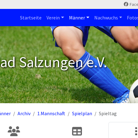
Fac
Startseite
Verein
Männer
Nachwuchs
Foto
ad Salzungen e.V.
änner
Archiv
1.Mannschaft
Spielplan
Spieltag