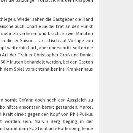
chlegen. Wieder sahen die Gastgeber die Hand
iische auch. Charlie Seidel trat an den Punkt
s mehr zu verlieren und brachte zwei Minuten
in dieser Saison – artistisch auf Vorlage von
mpf weiterhin hart, aber überschritt selten die
n Art der Trainer Christopher Groß und Daniel
h 60 Minuten behandelt werden, bei den Gästen
ch dem Spiel vorsichtshalber ins Krankenhaus
fen somit Gefahr, doch noch den Ausgleich zu
ibo hätte ansonsten bereit gestanden. Marcel
l Kraft direkt gegen den Kopf von Phil Pulkus
cht worden sein. Marvin Berg beging in der
 und somit dem FC Steinbach-Hallenberg keine