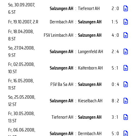
So, 30.09.2007
,
Salzungen AH
:
Tiefenort AH
2 : 0
6.ST
Fr, 19.10.2007
, 2.R
Dermbach AH
:
Salzungen AH
1 : 5
Fr, 18.04.2008
,
FSV Leimbach AH
:
Salzungen AH
4 : 0
8.ST
So, 27.04.2008
,
Salzungen AH
:
Langenfeld AH
2 : 4
9.ST
Fr, 02.05.2008
,
Salzungen AH
:
Kaltenborn AH
5 : 1
10.ST
Fr, 16.05.2008
,
FSV Ba Sa AH
:
Salzungen AH
0 : 4
11.ST
So, 25.05.2008
,
Salzungen AH
:
Kieselbach AH
8 : 2
12.ST
Fr, 30.05.2008
,
Tiefenort AH
:
Salzungen AH
3 : 1
13.ST
Fr, 06.06.2008
,
Salzungen AH
:
Dermbach AH
5 : 0