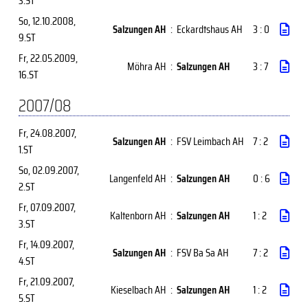
3.ST
So, 12.10.2008
,
Salzungen AH
:
Eckardtshaus AH
3 : 0
9.ST
Fr, 22.05.2009
,
Möhra AH
:
Salzungen AH
3 : 7
16.ST
2007/08
Fr, 24.08.2007
,
Salzungen AH
:
FSV Leimbach AH
7 : 2
1.ST
So, 02.09.2007
,
Langenfeld AH
:
Salzungen AH
0 : 6
2.ST
Fr, 07.09.2007
,
Kaltenborn AH
:
Salzungen AH
1 : 2
3.ST
Fr, 14.09.2007
,
Salzungen AH
:
FSV Ba Sa AH
7 : 2
4.ST
Fr, 21.09.2007
,
Kieselbach AH
:
Salzungen AH
1 : 2
5.ST